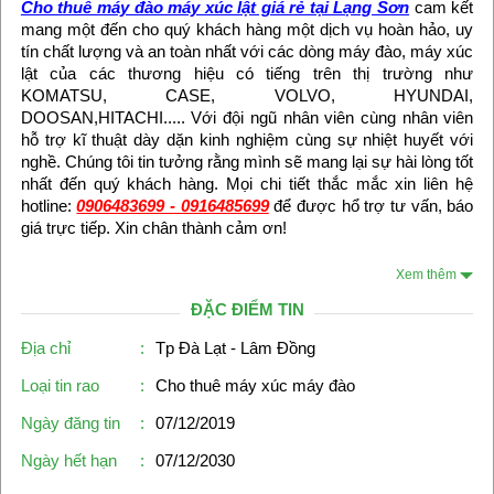
Cho thuê máy đào máy xúc lật giá rẻ tại Lạng Sơn
cam kết
mang một đến cho quý khách hàng một dịch vụ hoàn hảo, uy
tín chất lượng và an toàn nhất với các dòng máy đào, máy xúc
lật của các thương hiệu có tiếng trên thị trường như
KOMATSU, CASE, VOLVO, HYUNDAI,
DOOSAN,HITACHI..... Với đội ngũ nhân viên cùng nhân viên
hỗ trợ kĩ thuật dày dặn kinh nghiệm cùng sự nhiệt huyết với
nghề. Chúng tôi tin tưởng rằng mình sẽ mang lại sự hài lòng tốt
nhất đến quý khách hàng. Mọi chi tiết thắc mắc xin liên hệ
hotline:
0906483699 - 0916485699
để được hổ trợ tư vấn, báo
giá trực tiếp. Xin chân thành cảm ơn!
Xem thêm
ĐẶC ĐIỂM TIN
Địa chỉ
:
Tp Đà Lạt - Lâm Đồng
Loại tin rao
:
Cho thuê máy xúc máy đào
Ngày đăng tin
:
07/12/2019
Ngày hết hạn
:
07/12/2030