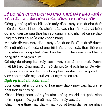
LÝ DO NÊN CHỌN DỊCH VỤ CHO THUÊ MÁY ĐÀO - MÁY
XÚC LẬT TẠI LÂM ĐỒNG CỦA CÔNG TY CHÚNG TÔI:
Công ty chúng tôi sở hữu dàn máy đào - máy xúc lật cho thuê
hiện đại. Bảo trì theo tiêu chuẩn của các nhà sản xuất, và luôn
đổi mới dàn xe sau thời hạn sử dụng nhất định. Tất cả sẽ đáp
ứng mọi nhu cầu của quý khách hàng.
Mọi vấn đề của máy đào - máy xúc lật do lỗi kĩ thuật sẽ được
đội ngũ nhân viên của chúng tôi khắc phục hoặc thay thế phụ
tùng nhanh chóng nhất. Đảm bảo tiến trình làm việc của khách
hàng diễn ra xuyên suốt.
Có đầy đủ chủng loại máy đào - máy xúc lật cho thuê. Được
thiết kế theo từng mục đích sử dụng của khách hàng. Do vậy,
máy đào - máy xúc lật của chúng tôi chịu được cường độ làm
việc cao mà vẫn hiệu quả và tiết kiệm nhiên liệu.
Dịch vụ thuê tiết kiệm nhất:
Luôn cam kết mức giá cho thuê máy đào - máy xúc lật giá rẻ
nhất trên thị trường.
Khách hàng hoàn toàn yên tâm không có chi phí phát sinh
thêm, ngoài mức giá thuê máy đào - máy xúc lật.
Khách hàng thuê máy đào - máy xúc lật trong dài hạn sẽ nhận