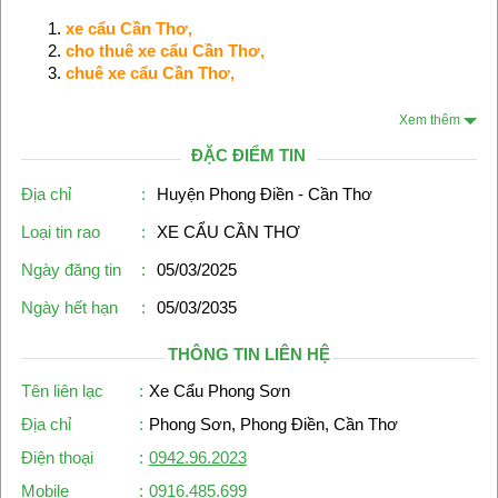
xe cẩu Cần Thơ
,
cho thuê xe cẩu Cần Thơ
,
chuê xe cẩu Cần Thơ
,
Xem thêm
ĐẶC ĐIỂM TIN
Địa chỉ
:
Huyện Phong Điền - Cần Thơ
Loại tin rao
:
XE CẨU CẦN THƠ
Ngày đăng tin
:
05/03/2025
Ngày hết hạn
:
05/03/2035
THÔNG TIN LIÊN HỆ
Tên liên lạc
:
Xe Cẩu Phong Sơn
Địa chỉ
:
Phong Sơn, Phong Điền, Cần Thơ
Điện thoại
:
0942.96.2023
Mobile
:
0916.485.699