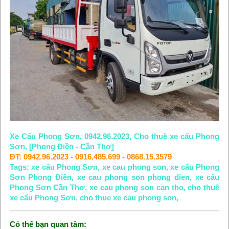
Xe Cẩu Phong Sơn, 0942.96.2023, Cho thuê xe cẩu Phong
Sơn, [Phong Điền - Cần Thơ]
ĐT: 0942.96.2023 - 0916.485.699 - 0868.15.3579
Tags: ​xe cẩu Phong Sơn, xe cau phong son, xe cẩu Phong
Sơn Phong Điền, xe cau phong son phong dien, xe cẩu
Phong Sơn Cần Thơ, xe cau phong son can tho, cho thuê
xe cẩu Phong Sơn, cho thue xe cau phong son,
Có thể bạn quan tâm: