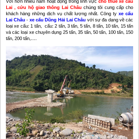
Với hơn nhiều năm hoạt động trong lĩnh vực
cho thuê xe cẩu
Lai
, cứu hộ giao thông Lai Châu
chúng tôi
cung cấp cho
khách hàng những dịch vụ chất lượng nhất. Công ty
xe cẩu
Lai Châu
-
xe cẩu Dũng Hải Lai Châu
với sự đa dạng về các
loại xe cẩu: 1 tấn, cẩu: 2 tấn, 3 tấn, 5 tấn, 8 tấn, 10 tấn, 15 tấn
và các loại xe chuyên dụng 25 tấn, 35 tấn, 50 tấn, 100 tấn, 150
tấn, 200 tấn,….