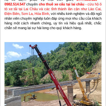
0982.514.547
chuyên
cho thuê xe cẩu tại lai châu
- cứu hộ ô
tô xe tải tại Lai Châu và các tỉnh thành lân cận như Lào Cai,
Điện Biên, Sơn La, Hòa Bình,
với nhiều kinh nghiệm và đội ngũ
nhân viên chuyên nghiệp luôn đáp ứng mọi nhu cầu của khách
hàng một cách nhanh chóng, uy tín và hiệu quả nhất, chắc
chắn sẽ mang lại sự hài long cho quý khách hàng.