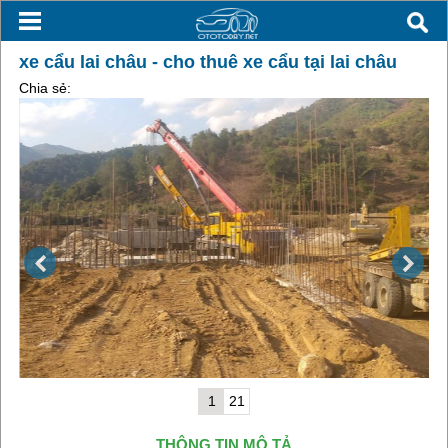
xe cẩu lai châu - cho thuê xe cẩu tại lai châu
Chia sẻ:
1
21
THÔNG TIN MÔ TẢ