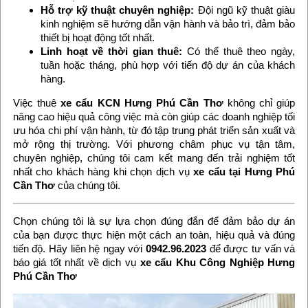
Hỗ trợ kỹ thuật chuyên nghiệp:
Đội ngũ kỹ thuật giàu
kinh nghiệm sẽ hướng dẫn vận hành và bảo trì, đảm bảo
thiết bị hoạt động tốt nhất.
Linh hoạt về thời gian thuê:
Có thể thuê theo ngày,
tuần hoặc tháng, phù hợp với tiến độ dự án của khách
hàng.
Việc thuê
xe cẩu KCN Hưng Phú Cần Thơ
không chỉ giúp
nâng cao hiệu quả công việc mà còn giúp các doanh nghiệp tối
ưu hóa chi phí vận hành, từ đó tập trung phát triển sản xuất và
mở rộng thị trường. Với phương châm phục vụ tận tâm,
chuyên nghiệp, chúng tôi cam kết mang đến trải nghiệm tốt
nhất cho khách hàng khi chọn dịch vụ
xe cẩu tại Hưng Phú
Cần Thơ
của chúng tôi.
Chọn chúng tôi là sự lựa chọn đúng đắn để đảm bảo dự án
của bạn được thực hiện một cách an toàn, hiệu quả và đúng
tiến độ. Hãy liên hệ ngay với
0942.96.2023
để được tư vấn và
báo giá tốt nhất về dịch vụ
xe cẩu Khu Công Nghiệp Hưng
Phú Cần Thơ