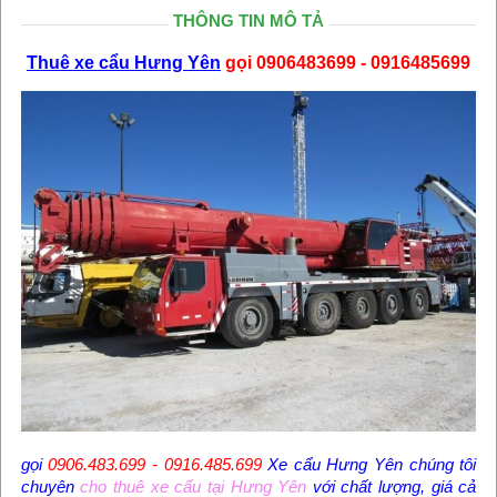
THÔNG TIN MÔ TẢ
Thuê xe cẩu Hưng Yên
gọi 0906483699 - 0916485699
gọi
0906.483.699 - 0916.485.699
Xe cẩu Hưng Yên
chúng tôi
chuyên
cho thuê xe cẩu tại Hưng Yên
với chất lượng, giá cả