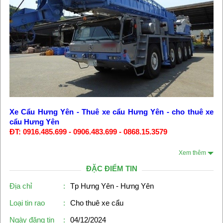
Xe Cẩu Hưng Yên
-
Thuê xe cẩu Hưng Yên
-
cho thuê xe
cẩu Hưng Yên
ĐT: 0916.485.699 - 0906.483.699 - 0868.15.3579
Xem thêm
ĐẶC ĐIỂM TIN
Địa chỉ
:
Tp Hưng Yên - Hưng Yên
Loại tin rao
:
Cho thuê xe cẩu
Ngày đăng tin
:
04/12/2024