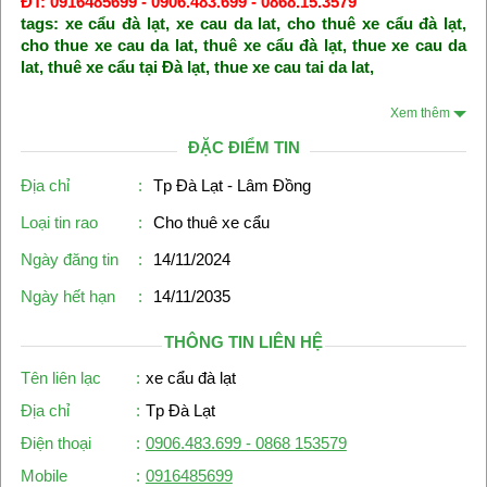
ĐT: 0916485699 - 0906.483.699 - 0868.15.3579
tags:
xe cẩu đà lạt
,
xe cau da lat
,
cho thuê xe cẩu đà lạt
,
cho thue xe cau da lat
,
thuê xe cẩu đà lạt
,
thue xe cau da
lat
,
thuê xe cẩu tại Đà lạt
,
thue xe cau tai da lat
,
Xem thêm
ĐẶC ĐIỂM TIN
Địa chỉ
:
Tp Đà Lạt - Lâm Đồng
Loại tin rao
:
Cho thuê xe cẩu
Ngày đăng tin
:
14/11/2024
Ngày hết hạn
:
14/11/2035
THÔNG TIN LIÊN HỆ
Tên liên lạc
:
xe cẩu đà lạt
Địa chỉ
:
Tp Đà Lạt
Điện thoại
:
0906.483.699 - 0868 153579
Mobile
:
0916485699