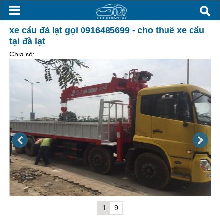
xe cẩu đà lạt gọi 0916485699 - cho thuê xe cẩu
tại đà lạt
Chia sẻ:
1
9