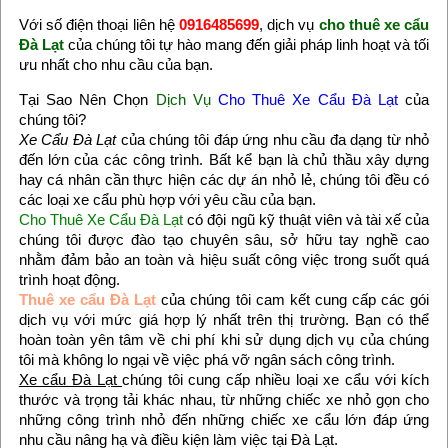
Với số điện thoại liên hệ
0916485699
, dịch vụ
cho thuê xe cẩu
Đà Lạt
của chúng tôi tự hào mang đến giải pháp linh hoạt và tối
ưu nhất cho nhu cầu của bạn.
Tại Sao Nên Chọn
Dịch Vụ
Cho Thuê Xe Cẩu Đà Lạt
của
chúng tôi?
Xe Cẩu Đà Lạt
của chúng tôi đáp ứng nhu cầu đa dạng từ nhỏ
đến lớn của các công trình. Bất kể bạn là chủ thầu xây dựng
hay cá nhân cần thực hiện các dự án nhỏ lẻ, chúng tôi đều có
các loại xe cẩu phù hợp với yêu cầu của bạn.
Cho Thuê Xe Cẩu Đà Lạt
có đội ngũ kỹ thuật viên và tài xế của
chúng tôi được đào tạo chuyên sâu, sở hữu tay nghề cao
nhằm đảm bảo an toàn và hiệu suất công việc trong suốt quá
trình hoạt động.
Thuê xe cẩu Đà Lạt
của chúng tôi cam kết cung cấp các gói
dịch vụ với mức giá hợp lý nhất trên thị trường. Bạn có thể
hoàn toàn yên tâm về chi phí khi sử dụng dịch vụ của chúng
tôi mà không lo ngại về việc phá vỡ ngân sách công trình.
Xe cẩu Đà Lạt
chúng tôi cung cấp nhiều loại xe cẩu với kích
thước và trọng tải khác nhau, từ những chiếc xe nhỏ gọn cho
những công trình nhỏ đến những chiếc xe cẩu lớn đáp ứng
nhu cầu nâng hạ và điều kiện làm việc tại Đà Lạt.