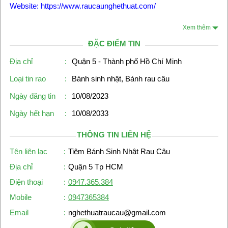
Website: https://www.raucaunghethuat.com/
Xem thêm
ĐẶC ĐIỂM TIN
Địa chỉ
:
Quận 5 - Thành phố Hồ Chí Minh
Loại tin rao
:
Bánh sinh nhật, Bánh rau câu
Ngày đăng tin
:
10/08/2023
Ngày hết hạn
:
10/08/2033
THÔNG TIN LIÊN HỆ
Tên liên lạc
:
Tiệm Bánh Sinh Nhật Rau Câu
Địa chỉ
:
Quận 5 Tp HCM
Điện thoại
:
0947.365.384
Mobile
:
0947365384
Email
:
nghethuatraucau@gmail.com