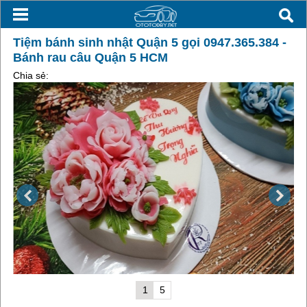
Tiệm bánh sinh nhật Quận 5 gọi 0947.365.384 -
Bánh rau câu Quận 5 HCM
Chia sẻ:
1
5