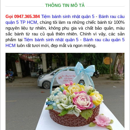
THÔNG TIN MÔ TẢ
Gọi 0947.365.384
Tiệm bánh sinh nhật quận 5
-
Bánh rau câu
quận 5 TP HCM
, chúng tôi làm ra những chiếc bánh từ 100%
nguyên liệu tự nhiên, không phụ gia và chất bảo quản, màu
sắc bánh từ rau củ quả thiên nhiên. Chính vì vậy, các sản
phẩm tại
Tiệm bánh sinh nhật quận 5
-
Bánh rau câu quận 5
HCM
luôn rất tươi mới, đẹp mắt và ngon miệng.