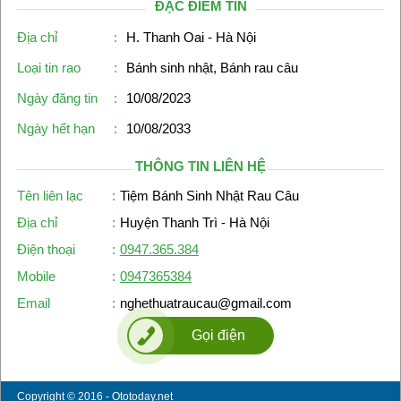
ĐẶC ĐIỂM TIN
Địa chỉ
:
H. Thanh Oai - Hà Nội
Loại tin rao
:
Bánh sinh nhật, Bánh rau câu
Ngày đăng tin
:
10/08/2023
Ngày hết hạn
:
10/08/2033
THÔNG TIN LIÊN HỆ
Tên liên lạc
:
Tiệm Bánh Sinh Nhật Rau Câu
Địa chỉ
:
Huyện Thanh Trì - Hà Nội
Điện thoại
:
0947.365.384
Mobile
:
0947365384
Email
:
nghethuatraucau@gmail.com
Gọi điện
Copyright © 2016 - Ototoday.net