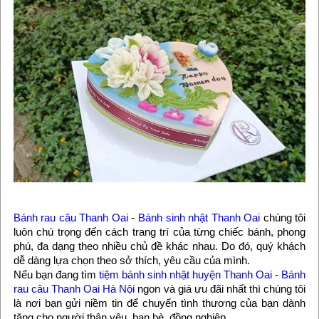
Bánh rau câu Thanh Oai
-
Bánh sinh nhật Thanh Oai
chúng tôi
luôn chú trọng đến cách trang trí của từng chiếc bánh, phong
phú, đa dạng theo nhiều chủ đề khác nhau. Do đó, quý khách
dễ dàng lựa chọn theo sở thích, yêu cầu của mình.
Nếu bạn đang tìm
tiệm bánh sinh nhật huyện Thanh Oai
-
Bánh
rau câu Thanh Oai Hà Nội
ngon và giá ưu đãi nhất thì chúng tôi
là nơi bạn gửi niềm tin để chuyển tình thương của bạn dành
tặng cho người thân yêu, bạn bè, đồng nghiệp,...