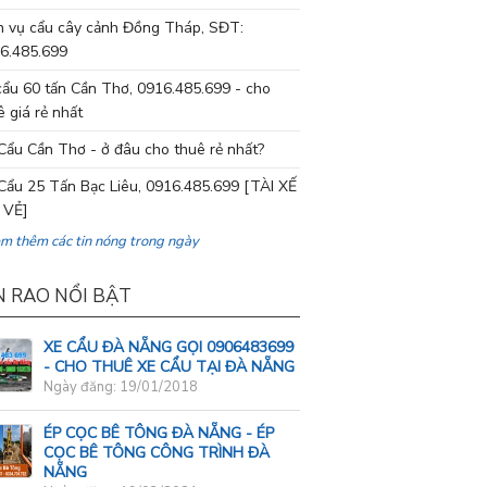
h vụ cẩu cây cảnh Đồng Tháp, SĐT:
6.485.699
cẩu 60 tấn Cần Thơ, 0916.485.699 - cho
ê giá rẻ nhất
Cẩu Cần Thơ - ở đâu cho thuê rẻ nhất?
Cẩu 25 Tấn Bạc Liêu, 0916.485.699 [TÀI XẾ
 VẺ]
em thêm các tin nóng trong ngày
N RAO NỔI BẬT
XE CẨU ĐÀ NẴNG GỌI 0906483699
- CHO THUÊ XE CẨU TẠI ĐÀ NẴNG
Ngày đăng: 19/01/2018
ÉP CỌC BÊ TÔNG ĐÀ NẴNG - ÉP
CỌC BÊ TÔNG CÔNG TRÌNH ĐÀ
NẴNG