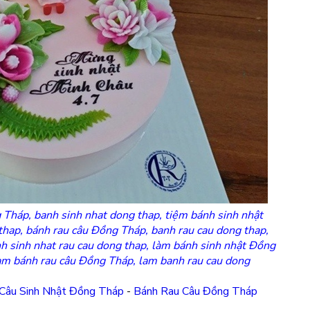
 Tháp, banh sinh nhat dong thap, tiệm bánh sinh nhật
thap, bánh rau câu Đồng Tháp, banh rau cau dong thap,
h sinh nhat rau cau dong thap, làm bánh sinh nhật Đồng
làm bánh rau câu Đồng Tháp, lam banh rau cau dong
Câu Sinh Nhật Đồng Tháp
-
Bánh Rau Câu Đồng Tháp