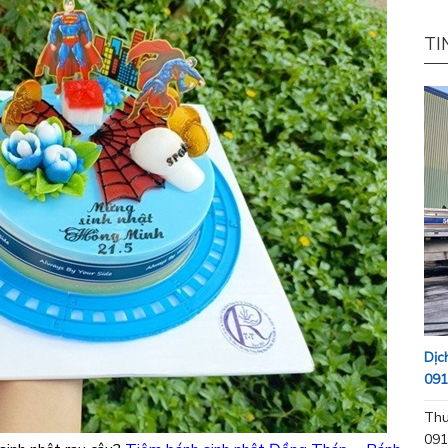
TI
Dịc
091
Thu
091