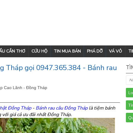
CẨU CẦN THƠ
CỨU HỘ
TIN MUA BÁN
PHÁ DỠ
VÁ VỎ
TI
g Tháp gọi 0947.365.384 - Bánh rau
TÌ
Tp Cao Lãnh - Đồng Tháp
nhật Đồng Tháp
-
Bánh rau câu Đồng Tháp
là tiệm bánh
g với giá cả ưu đãi nhất Đồng Tháp.