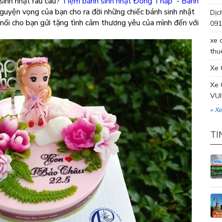
sinh nhật rau câu?
Tiệm bánh sinh nhật Đồng Tháp
-
Bánh
uyện vọng của bạn cho ra đời những chiếc bánh sinh nhật
Dịc
 nối cho bạn gửi tặng tình cảm thương yêu của mình đến với
091
xe 
thu
Xe 
Xe 
VUI
» X
TI