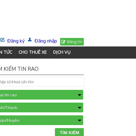
Đăng ký
Đăng nhập
Đăng tin
N TỨC
CHO THUÊ XE
DỊCH VỤ
M KIẾM TIN RAO