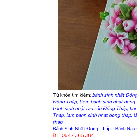
Từ khóa tìm kiếm:
bánh sinh nhật Đồng
Đồng Tháp, tiem banh sinh nhat dong 
bánh sinh nhật rau câu Đồng Tháp, ban
Tháp, lam banh sinh nhat dong thap, 
thap,
Bánh Sinh Nhật Đồng Tháp
-
Bánh Rau 
ĐT: 0947.365.384