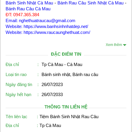
Bánh Sinh Nhật Cà Mau
-
Bánh Rau Câu Sinh Nhật Cà Mau
-
Bánh Rau Câu Cà Mau
ĐT: 0947.365.384
Email: nghethuatraucau@gmail.com
Website: https://www.banhsinhnhatdep.net/
Website: https://www.raucaunghethuat.com/
Xem thêm
ĐẶC ĐIỂM TIN
Địa chỉ
:
Tp Cà Mau - Cà Mau
Loại tin rao
:
Bánh sinh nhật, Bánh rau câu
Ngày đăng tin
:
26/07/2023
Ngày hết hạn
:
26/07/2033
THÔNG TIN LIÊN HỆ
Tên liên lạc
:
Tiệm Bánh Sinh Nhật Rau Câu
Địa chỉ
:
Tp Cà Mau