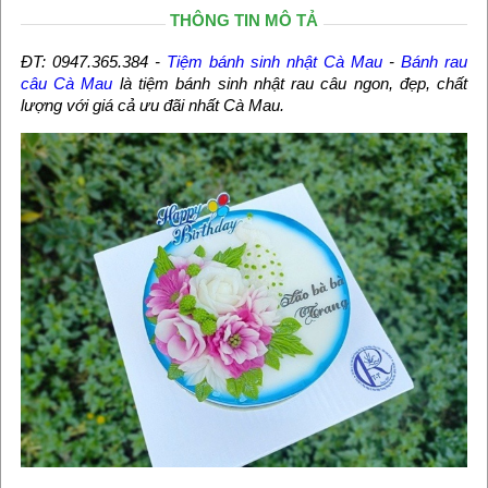
THÔNG TIN MÔ TẢ
ĐT: 0947.365.384 -
Tiệm bánh sinh nhật Cà Mau
-
Bánh rau
câu Cà Mau
là tiệm bánh sinh nhật rau câu ngon, đẹp, chất
lượng với giá cả ưu đãi nhất Cà Mau.