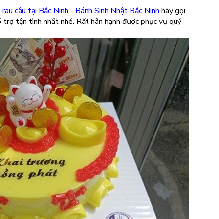
 rau câu tại Bắc Ninh
-
Bánh Sinh Nhật Bắc Ninh
hãy gọi
 trợ tận tình nhất nhé. Rất hân hạnh được phục vụ quý