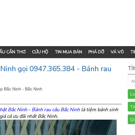
CẨU CẦN THƠ
CỨU HỘ
TIN MUA BÁN
PHÁ DỠ
VÁ VỎ
TI
 Ninh gọi 0947.365.384 - Bánh rau
TÌ
Tp Bắc Ninh - Bắc Ninh
hật Bắc Ninh
-
Bánh rau câu Bắc Ninh
là tiệm bánh sinh
giá cả ưu đãi nhất Bắc Ninh.