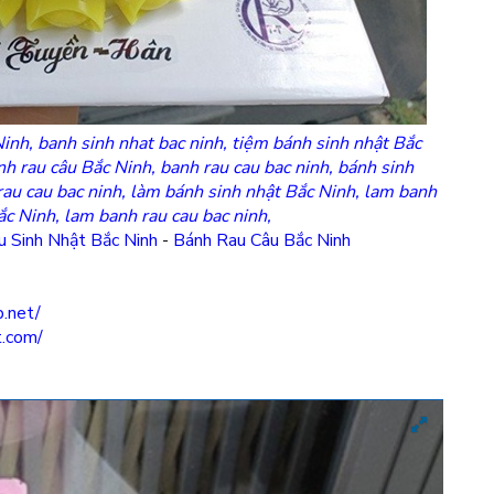
inh, banh sinh nhat bac ninh, tiệm bánh sinh nhật Bắc
nh rau câu Bắc Ninh, banh rau cau bac ninh, bánh sinh
rau cau bac ninh, làm bánh sinh nhật Bắc Ninh, lam banh
ắc Ninh, lam banh rau cau bac ninh,
u Sinh Nhật Bắc Ninh
-
Bánh Rau Câu Bắc Ninh
.net/
t.com/