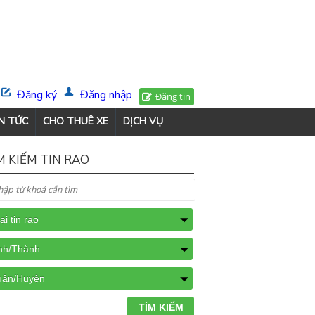
Đăng ký
Đăng nhập
Đăng tin
N TỨC
CHO THUÊ XE
DỊCH VỤ
M KIẾM TIN RAO