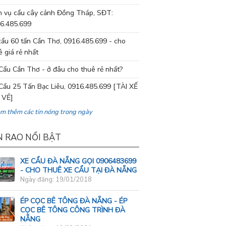
h vụ cẩu cây cảnh Đồng Tháp, SĐT:
6.485.699
cẩu 60 tấn Cần Thơ, 0916.485.699 - cho
ê giá rẻ nhất
Cẩu Cần Thơ - ở đâu cho thuê rẻ nhất?
Cẩu 25 Tấn Bạc Liêu, 0916.485.699 [TÀI XẾ
 VẺ]
em thêm các tin nóng trong ngày
N RAO NỔI BẬT
XE CẨU ĐÀ NẴNG GỌI 0906483699
- CHO THUÊ XE CẨU TẠI ĐÀ NẴNG
Ngày đăng: 19/01/2018
ÉP CỌC BÊ TÔNG ĐÀ NẴNG - ÉP
CỌC BÊ TÔNG CÔNG TRÌNH ĐÀ
NẴNG