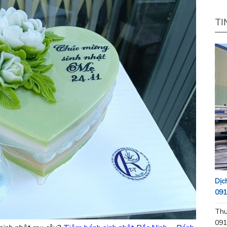
TI
Dịc
091
Thu
091