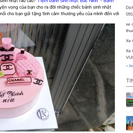
sinh nhật rau câu?
Tiệm bánh sinh nhật Bắc Ninh
-
Bánh
ện vọng của bạn cho ra đời những chiếc bánh sinh nhật
Dịc
 nối cho bạn gửi tặng tình cảm thương yêu của mình đến với
091
xe 
thu
Xe 
Xe 
VUI
» X
TI