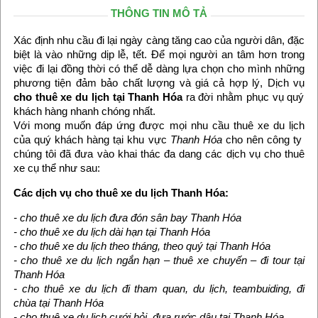
THÔNG TIN MÔ TẢ
Xác định nhu cầu đi lại ngày càng tăng cao của người dân, đặc
biệt là vào những dịp lễ, tết. Để mọi người an tâm hơn trong
việc đi lại đồng thời có thể dễ dàng lựa chọn cho mình những
phương tiện đảm bảo chất lượng và giá cả hợp lý, Dịch vụ
cho thuê xe du lịch tại Thanh Hóa
ra đời nhằm phục vụ quý
khách hàng nhanh chóng nhất.
Với mong muốn đáp ứng được mọi nhu cầu thuê xe du lịch
của quý khách hàng tại khu vực
Thanh Hóa
cho nên công ty
chúng tôi đã đưa vào khai thác đa dang các dịch vụ cho thuê
xe cụ thể như sau:
Các dịch vụ cho thuê xe du lịch Thanh Hóa:
- cho thuê xe du lịch đưa đón sân bay Thanh Hóa
- cho thuê xe du lịch dài hạn tại Thanh Hóa
- cho thuê xe du lịch theo tháng, theo quý tại Thanh Hóa
- cho thuê xe du lịch ngắn hạn – thuê xe chuyến – đi tour tại
Thanh Hóa
- cho thuê xe du lịch đi tham quan, du lịch, teambuiding, đi
chùa tại Thanh Hóa
- cho thuê xe du lịch cưới hỏi, đưa rước dâu tại Thanh Hóa