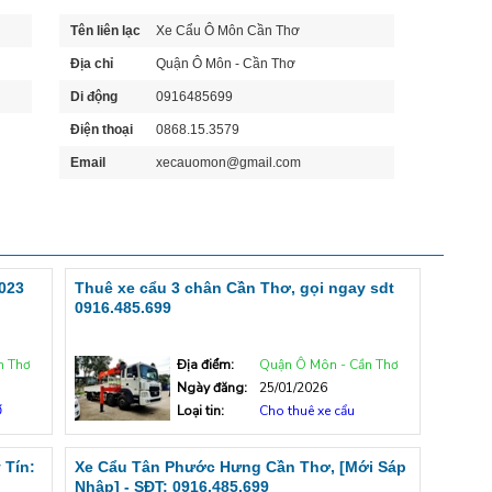
Tên liên lạc
Xe Cẩu Ô Môn Cần Thơ
Địa chỉ
Quận Ô Môn - Cần Thơ
Di động
0916485699
Điện thoại
0868.15.3579
Email
xecauomon@gmail.com
023
Thuê xe cẩu 3 chân Cần Thơ, gọi ngay sdt
0916.485.699
n Thơ
Địa điểm:
Quận Ô Môn - Cần Thơ
Ngày đăng:
25/01/2026
Ơ
Loại tin:
Cho thuê xe cẩu
 Tín:
Xe Cẩu Tân Phước Hưng Cần Thơ, [Mới Sáp
Nhập] - SĐT: 0916.485.699