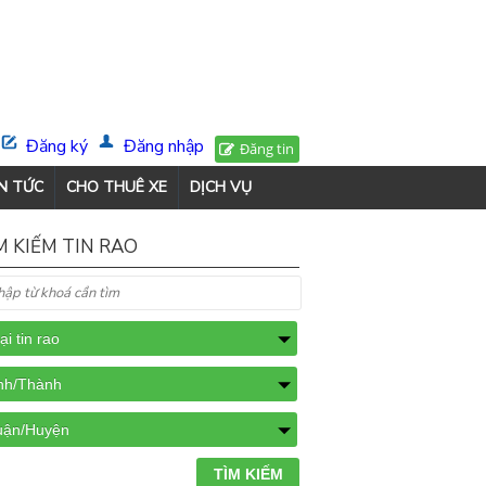
Đăng ký
Đăng nhập
Đăng tin
N TỨC
CHO THUÊ XE
DỊCH VỤ
M KIẾM TIN RAO