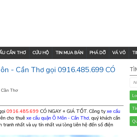
CẨU CẦN THƠ
CỨU HỘ
TIN MUA BÁN
PHÁ DỠ
VÁ VỎ
TI
Môn - Cần Thơ gọi 0916.485.699 CÓ
TÌ
- Cần Thơ
gọi
0916.485.699
CÓ NGAY + GIÁ TỐT. Công ty
xe cẩu
yên cho thuê
xe cẩu quận Ô Môn - Cần Thơ
, quý khách cần
h tranh nhất và uy tín nhất vui lòng liên hệ đến số điện