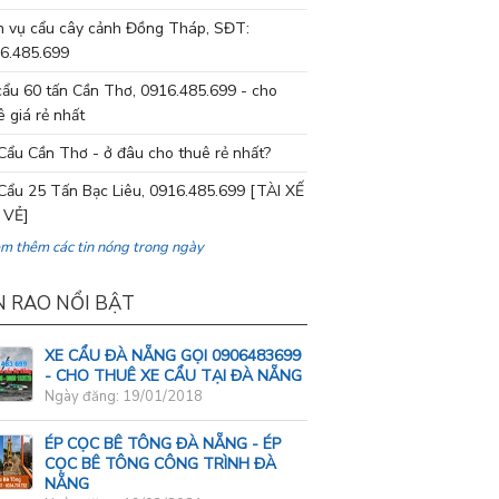
h vụ cẩu cây cảnh Đồng Tháp, SĐT:
6.485.699
cẩu 60 tấn Cần Thơ, 0916.485.699 - cho
ê giá rẻ nhất
Cẩu Cần Thơ - ở đâu cho thuê rẻ nhất?
Cẩu 25 Tấn Bạc Liêu, 0916.485.699 [TÀI XẾ
 VẺ]
em thêm các tin nóng trong ngày
N RAO NỔI BẬT
XE CẨU ĐÀ NẴNG GỌI 0906483699
- CHO THUÊ XE CẨU TẠI ĐÀ NẴNG
Ngày đăng: 19/01/2018
ÉP CỌC BÊ TÔNG ĐÀ NẴNG - ÉP
CỌC BÊ TÔNG CÔNG TRÌNH ĐÀ
NẴNG