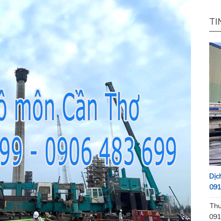
TI
Dịc
091
Thu
091