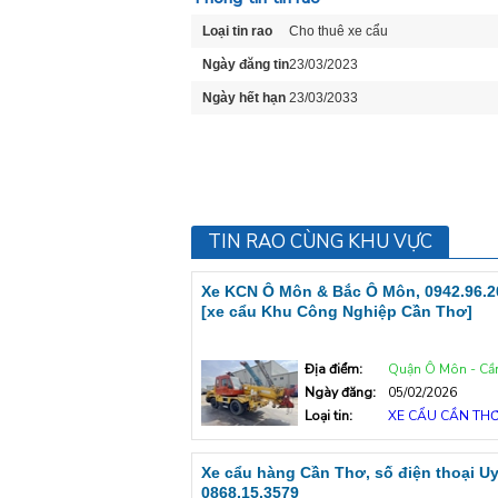
Loại tin rao
Cho thuê xe cẩu
Ngày đăng tin
23/03/2023
Ngày hết hạn
23/03/2033
TIN RAO CÙNG KHU VỰC
Xe KCN Ô Môn & Bắc Ô Môn, 0942.96.2
[xe cẩu Khu Công Nghiệp Cần Thơ]
Địa điểm:
Quận Ô Môn - Cầ
Ngày đăng:
05/02/2026
Loại tin:
XE CẨU CẦN TH
Xe cẩu hàng Cần Thơ, số điện thoại Uy
0868.15.3579