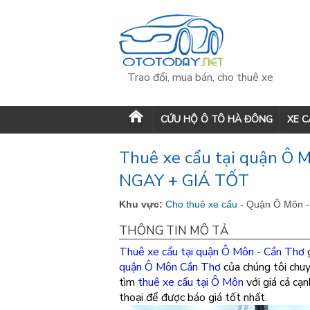
Trao đổi, mua bán, cho thuê xe
CỨU HỘ Ô TÔ HÀ ĐÔNG
XE 
Thuê xe cẩu tại quận Ô 
NGAY + GIÁ TỐT
Khu vực:
Cho thuê xe cẩu
- Quận Ô Môn 
THÔNG TIN MÔ TẢ
Thuê xe cẩu tại quận Ô Môn - Cần Thơ
quận Ô Môn Cần Thơ
của chúng tôi chu
tìm
thuê xe cẩu tại Ô Môn
với giá cả cạn
thoại để được báo giá tốt nhất.