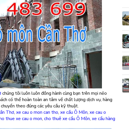
ơ
chúng tôi luôn luôn đồng hành cùng bạn trên mọi nẻo
ách có thể hoàn toàn an tâm về chất lượng dịch vụ, hàng
 chuyển theo đúng các yêu cầu kỹ thuật.
Cần Thơ
,
xe cau o mon can tho
,
xe cẩu Ô Môn
,
xe cau o
ho thue xe cau o mon
,
cho thuê xe cẩu Ô Môn
,
xe cẩu hàng