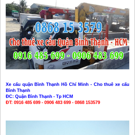
Xe cẩu quận Bình Thạnh Hồ Chí Minh - Cho thuê xe cẩu
Bình Thạnh
ĐC: Quận Bình Thạnh - Tp HCM
ĐT: 0916 485 699 - 0906 483 699 - 0868 153579