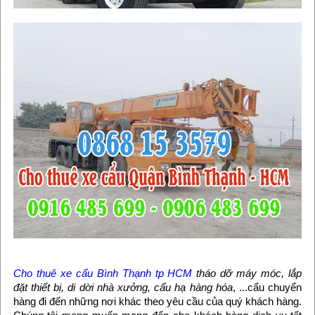
Cho thuê xe cẩu Bình Thạnh tp HCM
tháo dỡ máy móc, lắp
đặt thiết bị, di dời nhà xưởng, cẩu hạ hàng hóa
, ...cẩu chuyển
hàng đi đến những nơi khác theo yêu cầu của quý khách hàng.