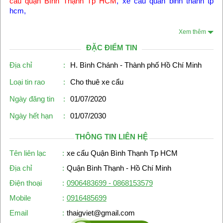
cẩu quận Bình Thạnh Tp HCM
, xe cau quan binh thanh tp
hcm,
Xem thêm
ĐẶC ĐIỂM TIN
Địa chỉ
:
H. Bình Chánh - Thành phố Hồ Chí Minh
Loại tin rao
:
Cho thuê xe cẩu
Ngày đăng tin
:
01/07/2020
Ngày hết hạn
:
01/07/2030
THÔNG TIN LIÊN HỆ
Tên liên lạc
:
xe cẩu Quận Bình Thạnh Tp HCM
Địa chỉ
:
Quận Bình Thạnh - Hồ Chí Minh
Điện thoại
:
0906483699 - 0868153579
Mobile
:
0916485699
Email
:
thaigviet@gmail.com