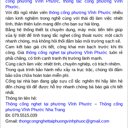
cống phường Vĩnh Phước
,
thông tắc cống phường Vĩnh
Phước
.
Với đội ngũ nhân viên
thông cống phường Vĩnh Phước
nhiều
năm kinh nghiệm trong nghề cùng với thái độ làm việc nhiệt
tình, thân thiện luôn mang đến cho bạn sự hài lòng.
Bằng hệ thống thiết bị chuyên dụng, máy móc tiến tiến giúp
xủa lý triệt để tình trạng tắc nghẹt cống thoát nước một cách
nhanh chóng, mà không hôi thối đảm bảo môi trường sạch sẽ.
Cam kết báo giá chi tiết, công khai min bạch trước khi thi
công. Giá
thông cống nghẹt tại phường Vĩnh Phước
luôn rẻ
phải chăng, có tình cạnh tranh thị trường lành mạnh.
Cùng cách làm việc nhiệt tình, chuyên nghiệp, có trách nhiệm.
Trong quá trình bảo hành nếu xảy ra trục trặc, chúng tôi đảm
bảo sữa chữa hoàn toàn miễn phí.
Cống tại nhà bạn đang gặp sựu cố tắc nghẽn thì hãy liên hệ
đến chúng tôi để được hỗ trợ nhanh chóng bà báo giá chi tiết
nhất.
Thông tin liên hệ:
Thông cống nghẹt tại phường Vĩnh Phước
–
Thông cống
phường Vĩnh Phước Nha Trang
Đt: 079.5515.039
Gmail:
thongcongnghettaiphuongvinhphuoc@gmail.com