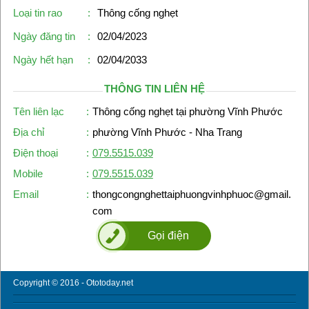
Loại tin rao
:
Thông cống nghẹt
Ngày đăng tin
:
02/04/2023
Ngày hết hạn
:
02/04/2033
THÔNG TIN LIÊN HỆ
Tên liên lạc
:
Thông cống nghẹt tại phường Vĩnh Phước
Địa chỉ
:
phường Vĩnh Phước - Nha Trang
Điện thoại
:
079.5515.039
Mobile
:
079.5515.039
Email
:
thongcongnghettaiphuongvinhphuoc@gmail.
com
Gọi điện
Copyright © 2016 - Ototoday.net