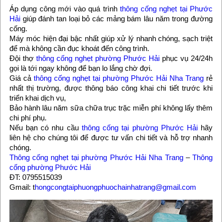
Áp dụng công mới vào quá trình
thông cống nghẹt tại Phước
Hải
giúp đánh tan loại bỏ các mảng bám lâu năm trong đường
cống.
Máy móc hiện đại bậc nhất giúp xử lý nhanh chóng, sạch triệt
để mà không cần đục khoát đến công trình.
Đội thợ
thông cống nghẹt phường Phước Hải
phục vụ 24/24h
gọi là tới ngay không để bạn lo lắng chờ đợi.
Giá cả
thông cống nghẹt tại phường Phước Hải Nha Trang
rẻ
nhất thị trường, được thông báo công khai chi tiết trước khi
triển khai dịch vụ,
Bảo hành lâu năm sữa chữa trục trặc miễn phí không lấy thêm
chi phí phụ.
Nếu bạn có nhu cầu
thông cống tại phường Phước Hải
hãy
liên hệ cho chúng tôi để được tư vấn chi tiết và hỗ trợ nhanh
chóng.
Thông cống nghẹt tại phường Phước Hải Nha Trang
–
Thông
cống phường Phước Hải
ĐT: 0795515039
Gmail: t
hongcongtaiphuongphuochainhatrang@gmail.com