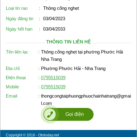
Loại tin rao
:
Thông cống nghẹt
Ngày đăng tin
:
03/04/2023
Ngày hết hạn
:
03/04/2033
THÔNG TIN LIÊN HỆ
Tên liên lạc
:
Thông cống nghẹt tại phường Phước Hải
Nha Trang
Địa chỉ
:
Phường Phước Hải - Nha Trang
Điện thoại
:
0795515039
Mobile
:
0795515039
Email
:
thongcongtaiphuongphuochainhatrang@gmai
l.com
Gọi điện
Copyright © 2016 - Ototoday.net