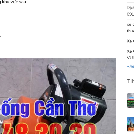
 khu vực sau:
Dịc
091
xe 
thu
,
Xe 
,
Xe 
VUI
» X
TI