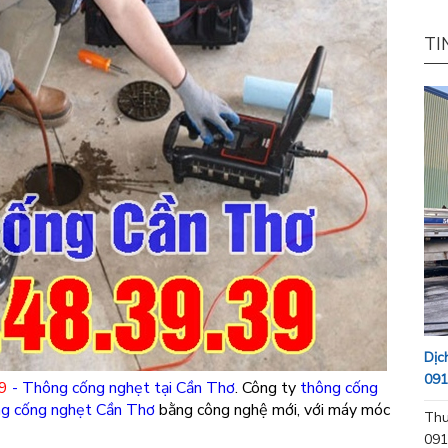
TI
Dịc
091
39
-
Thông cống nghẹt tại Cần Thơ
. Công ty
thông cống
g cống nghẹt Cần Thơ
bằng công nghệ mới, với máy móc
Thu
091