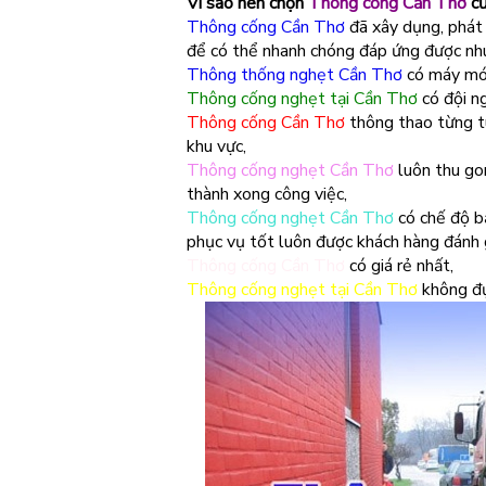
Vì sao nên chọn
Thông cống Cần Thơ
củ
Thông cống Cần Thơ
đã xây dụng, phát 
để có thể nhanh chóng đáp ứng được nhu
Thông thống nghẹt Cần Thơ
có máy móc 
Thông cống nghẹt tại Cần Thơ
có đội ng
Thông cống Cần Thơ
thông thao từng t
khu vực,
Thông cống nghẹt Cần Thơ
luôn thu go
thành xong công việc,
Thông cống nghẹt Cần Thơ
có chế độ bả
phục vụ tốt luôn được khách hàng đánh g
Thông cống Cần Thơ
có giá rẻ nhất,
Thông cống nghẹt tại Cần Thơ
không đục