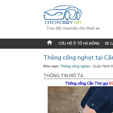
Trao đổi, mua bán, cho thuê xe
CỨU HỘ Ô TÔ HÀ ĐÔNG
XE 
Thông cống nghẹt tại Cầ
Khu vực:
Thông cống nghẹt
- Quận Ninh K
THÔNG TIN MÔ TẢ
Thông cống Cần Thơ
gọi
0