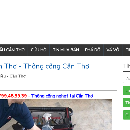
CẨU CẦN THƠ
CỨU HỘ
TIN MUA BÁN
PHÁ DỠ
VÁ VỎ
TI
n Thơ - Thông cống Cần Thơ
TÌ
iều - Cần Thơ
799.48.39.39
-
Thông cống nghẹt tại Cần Thơ