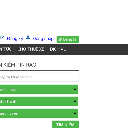
Đăng ký
Đăng nhập
Đăng tin
N TỨC
CHO THUÊ XE
DỊCH VỤ
M KIẾM TIN RAO