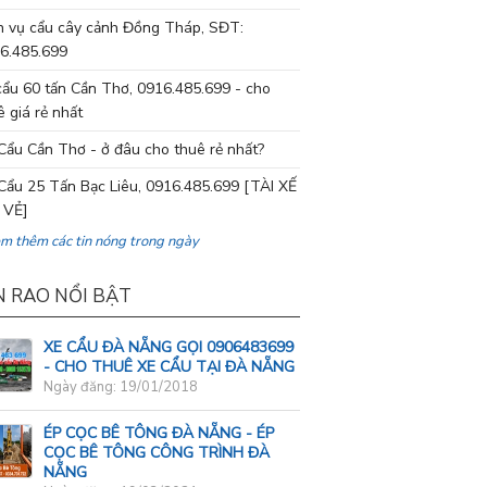
h vụ cẩu cây cảnh Đồng Tháp, SĐT:
6.485.699
cẩu 60 tấn Cần Thơ, 0916.485.699 - cho
ê giá rẻ nhất
Cẩu Cần Thơ - ở đâu cho thuê rẻ nhất?
Cẩu 25 Tấn Bạc Liêu, 0916.485.699 [TÀI XẾ
 VẺ]
em thêm các tin nóng trong ngày
N RAO NỔI BẬT
XE CẨU ĐÀ NẴNG GỌI 0906483699
- CHO THUÊ XE CẨU TẠI ĐÀ NẴNG
Ngày đăng: 19/01/2018
ÉP CỌC BÊ TÔNG ĐÀ NẴNG - ÉP
CỌC BÊ TÔNG CÔNG TRÌNH ĐÀ
NẴNG