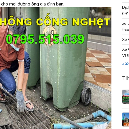
ể cho mọi đường ống gia đình bạn.
Dịc
091
xe 
thu
Xe 
Xe 
VUI
» X
TI