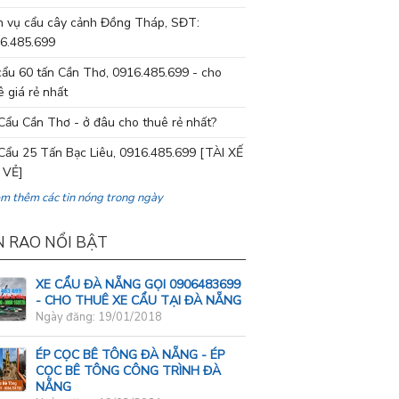
h vụ cẩu cây cảnh Đồng Tháp, SĐT:
6.485.699
cẩu 60 tấn Cần Thơ, 0916.485.699 - cho
ê giá rẻ nhất
Cẩu Cần Thơ - ở đâu cho thuê rẻ nhất?
Cẩu 25 Tấn Bạc Liêu, 0916.485.699 [TÀI XẾ
 VẺ]
em thêm các tin nóng trong ngày
N RAO NỔI BẬT
XE CẨU ĐÀ NẴNG GỌI 0906483699
- CHO THUÊ XE CẨU TẠI ĐÀ NẴNG
Ngày đăng: 19/01/2018
ÉP CỌC BÊ TÔNG ĐÀ NẴNG - ÉP
CỌC BÊ TÔNG CÔNG TRÌNH ĐÀ
NẴNG