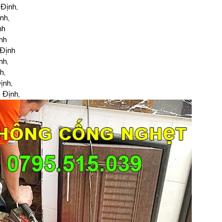
Định,
nh,
nh
nh
 Định
nh,
h,
ịnh,
 Định,