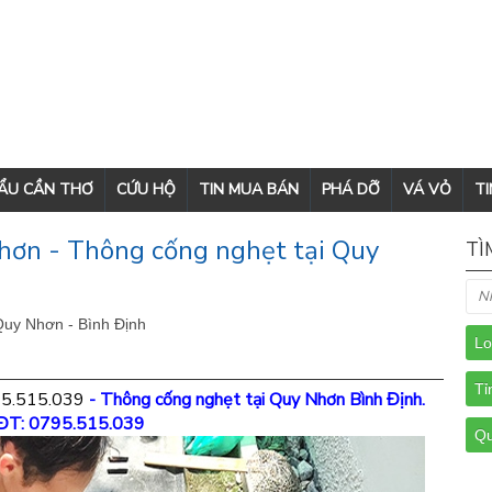
CẨU CẦN THƠ
CỨU HỘ
TIN MUA BÁN
PHÁ DỠ
VÁ VỎ
TI
ơn - Thông cống nghẹt tại Quy
TÌ
Quy Nhơn - Bình Định
5.515.039
- Thông cống nghẹt tại Quy Nhơn Bình Định.
ĐT: 0795.515.039