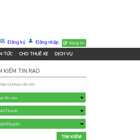
Đăng ký
Đăng nhập
Đăng tin
N TỨC
CHO THUÊ XE
DỊCH VỤ
M KIẾM TIN RAO