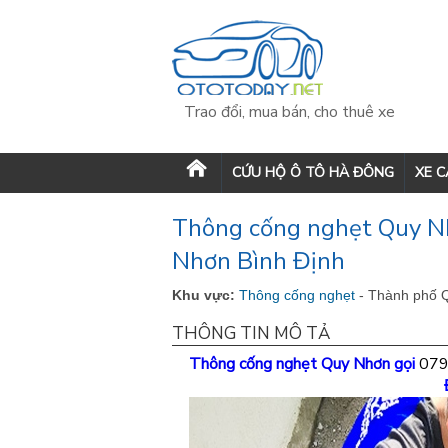
Trao đổi, mua bán, cho thuê xe
CỨU HỘ Ô TÔ HÀ ĐÔNG
XE 
Thông cống nghẹt Quy Nh
Nhơn Bình Định
Khu vực:
Thông cống nghẹt
- Thành phố 
THÔNG TIN MÔ TẢ
Thông cống nghẹt Quy Nhơn
gọi
079