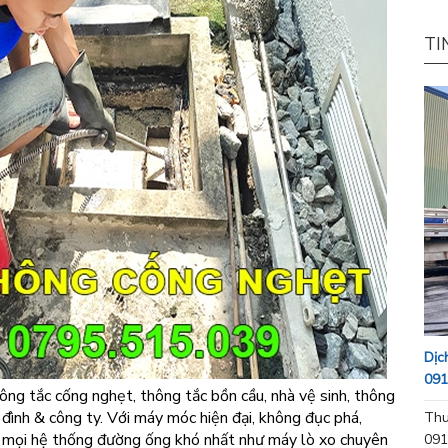
TI
Dịc
091
ông tắc cống nghẹt, thông tắc bồn cầu, nhà vệ sinh, thông
đình & công ty. Với máy móc hiện đại, không đục phá,
Thu
c mọi hệ thống đường ống khó nhất như máy lò xo chuyên
091