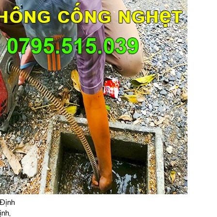
 Định
ịnh,