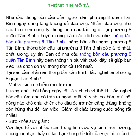
THÔNG TIN MÔ TẢ
Nhu cầu thông bồn cầu của người dân phường 8 quận Tân
Bình ngày càng tăng không đủ đáp ứng. Nhằm đáp ứng như
cầu trên nên công ty thông bồn cầu tắc nghẹt tại phường 8
quận Tân Bình chuyên cung cấp các dịch vụ như
thông tắc
bồn cầu phường 8 Tân Bình
, thông bồn cầu nghẹt phường 8
Tân Bình, thông bồn cầu tại phường 8 Tân Bình có giá rẻ nhất,
chất lượng, uy tín. Bạn có nhu cầu
thông bồn cầu phường 8
quận Tân Bình
hãy xem thông tin bài viết dưới đây sẽ giúp bạn
việc lựa chọn đơn vị thông bồn cầu tốt nhất.
Tại sao cần phải nên thông bồn cầu khi bị tắc nghẹt tại phường
8 quận Tân Bình?
- Mất vệ sinh ô nhiễm môi trường:
Lượng chất thải hằng ngày rất lớn chính vì thế khi tắc nghẹt
bồn cầu làm cho nó tràn ra ngoài mất vệ sinh, dơ bẩn, mùi hôi
nồng nặc khó chịu khiến cho đầu óc trở nên căng thăng, không
còn hứng thú để làm việc. Giảm đi chất lượng cuộc sống rất
nhiều.
- Sức khỏe suy giảm:
Với thực tế với nhiều năm trong lĩnh vực vệ sinh môi trường,
chúng tôi nhận thấy rõ tác hại không hề tốt của việc bồn cầu bị