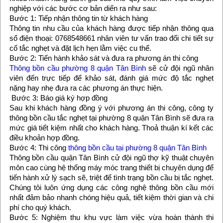
nghiệp với các bước cơ bản diến ra như sau:
Bước 1: Tiếp nhận thông tin từ khách hàng
Thông tin nhu cầu của khách hàng được tiếp nhận thông qua
số điện thoại: 0768548661 nhân viên tư vấn trao đổi chi tiết sự
cố tắc nghẹt và đặt lịch hẹn lằm việc cu thể.
Bước 2: Tiến hành khảo sát và đưa ra phương án thi công
Thông bồn cầu phường 8 quận Tân Bình
sẽ cử đội ngũ nhân
viên đến trực tiếp để khảo sát, đánh giá mức độ tắc nghẹt
nặng hay nhẹ đưa ra các phương án thực hiện.
Bước 3: Báo giá ký hợp đồng
Sau khi khách hàng đồng ý với phương án thi công, công ty
thông bồn cầu tắc nghẹt tại phường 8 quận Tân Bình sẽ đưa ra
mức giá tiết kiệm nhất cho khách hàng. Thoả thuận kí kết các
điều khoản hợp đồng.
Bước 4: Thi công
thông bồn cầu tại phường 8 quận Tân Bình
Thông bồn cầu quận Tân Bình cử đội ngũ thợ kỹ thuật chuyên
môn cao cùng hệ thống máy móc trang thiết bị chuyên dụng để
tiến hành xử lý sạch sẽ, triệt để tình trạng bồn cầu bị tắc nghẹt.
Chúng tôi luôn ứng dụng các công nghệ thông bồn cầu mới
nhất đảm bảo nhanh chóng hiệu quả, tiết kiệm thời gian và chi
phí cho quý khách.
Bước 5: Nghiệm thu khu vực làm việc vừa hoàn thành thi