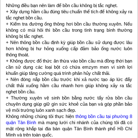
Những điều bạn nên làm để bồn cầu không bị tắc nghẹt.
+ Xây dựng hầm cầu đúng tiêu chuẩn thể tích để không xảy ra
tắc nghẹt bồn cầu.
+ Kiểm tra đường ống thông hơi bồn cầu thường xuyên. Nếu
không có mùi hôi thì bồn cầu trong tình trạng bình thường
không bị tắc nghẹt.
+ Nên thông bồn cầu định kỳ giúp bồn cầu sử dụng được lâu
hơn không bị hư hỏng xuống cấp đảm bảo ống nước luôn
thông thoát.
+ Không được đổ thức ăn thừa vào bồn cầu mà đồng thời bạn
cần sử dụng các loại bột có chứa emzym men vi sinh lợi
khuẩn giúp tăng cường quá trình phân hủy chất thải.
+ Nên đóng nắp bồn cầu trước khi xả nước tạo áp lức đẩy
chất thải xuống hầm cầu nhanh hơn giúp không xảy ra tắc
nghẹt bồn cầu.
+ Thường xuyên vệ sinh bồn bằng nước tẩy rửa bồn cầu
chuyên dụng giúp giữ gìn sức khoẻ của bạn và góp phần bảo
vệ môi trường luôn xanh sạch đẹp.
Không những chúng tôi thực hiện
thông bồn cầu tại phường 8
quận Tân Bình
mà mạng lưới chi nhánh của chúng tôi đã có
mặt rộng khắp tại địa bàn quận Tân Bình thành phố Hồ Chí
Minh và trên toàn quốc.