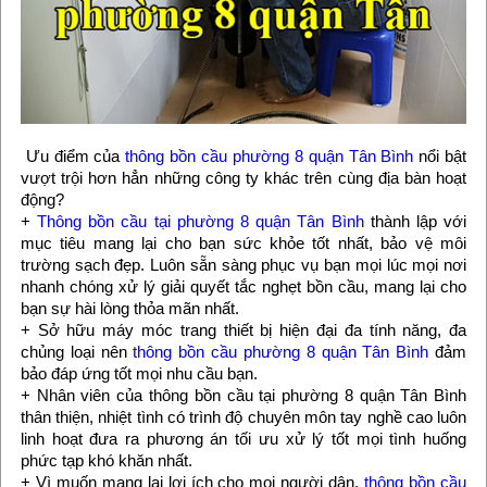
Ưu điểm của
thông bồn cầu phường 8 quận Tân Bình
nổi bật
vượt trội hơn hẳn những công ty khác trên cùng địa bàn hoạt
động?
+
Thông bồn cầu tại phường 8 quận Tân Bình
thành lập với
mục tiêu mang lại cho bạn sức khỏe tốt nhất, bảo vệ môi
trường sạch đẹp. Luôn sẵn sàng phục vụ bạn mọi lúc mọi nơi
nhanh chóng xử lý giải quyết tắc nghẹt bồn cầu, mang lại cho
bạn sự hài lòng thỏa mãn nhất.
+ Sở hữu máy móc trang thiết bị hiện đại đa tính năng, đa
chủng loại nên
thông bồn cầu phường 8 quận Tân Bình
đảm
bảo đáp ứng tốt mọi nhu cầu bạn.
+ Nhân viên của thông bồn cầu tại phường 8 quận Tân Bình
thân thiện, nhiệt tình có trình độ chuyên môn tay nghề cao luôn
linh hoạt đưa ra phương án tối ưu xử lý tốt mọi tình huống
phức tạp khó khăn nhất.
+ Vì muốn mang lại lợi ích cho mọi người dân,
thông bồn cầu