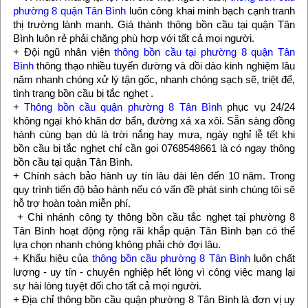
phường 8 quận Tân Bình
luôn công khai minh bạch cạnh tranh
thị trường lành manh. Giá thành thông bồn cầu tại quận Tân
Bình luôn rẻ phải chăng phù hợp với tất cả mọi người.
+ Đội ngũ nhân viên
thông bồn cầu tại phường 8 quận Tân
Bình
thông thạo nhiều tuyến đường và dồi dào kinh nghiệm lâu
năm nhanh chóng xử lý tận gốc, nhanh chóng sạch sẽ, triệt để,
tình trạng bồn cầu bị tắc nghẹt .
+
Thông bồn cầu quận phường 8 Tân Bình
phục vụ 24/24
không ngại khó khăn dơ bẩn, đường xá xa xôi. Sẵn sàng đồng
hành cùng bạn dù là trời nắng hay mưa, ngày nghỉ lễ tết khi
bồn cầu bị tắc nghẹt chỉ cần gọi 0768548661 là có ngay thông
bồn cầu tại quận Tân Bình.
+ Chính sách bảo hành uy tín lâu dài lên đến 10 năm. Trong
quy trình tiến độ bảo hành nếu có vấn đề phát sinh chúng tôi sẽ
hỗ trợ hoàn toàn miễn phí.
+ Chi nhánh công ty thông bồn cầu tắc nghẹt tại phường 8
Tân Bình hoạt động rộng rãi khắp quận Tân Bình bạn có thể
lựa chọn nhanh chóng không phải chờ đợi lâu.
+ Khẩu hiệu của
thông bồn cầu phường 8 Tân Bình
luôn chất
lượng - uy tín - chuyên nghiệp hết lòng vì công việc mang lại
sự hài lòng tuyệt đối cho tất cả mọi người.
+ Địa chỉ thông bồn cầu quận phường 8 Tân Bình là đơn vị uy