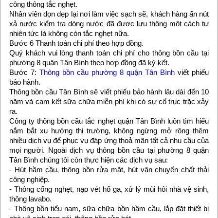
công thông tắc nghẹt.
Nhân viên dọn dẹp lại nơi làm việc sạch sẽ, khách hàng ấn nút
xả nước kiểm tra dòng nước đã được lưu thông một cách tự
nhiên tức là không còn tắc nghẹt nữa.
Bước 6 Thanh toán chi phí theo hợp đồng.
Quý khách vui lòng thanh toán chi phí cho thông bồn cầu tại
phường 8 quận Tân Bình theo hợp đồng đã ký kết.
Bước 7:
Thông bồn cầu phường 8 quận Tân Bình
viết phiếu
bảo hành.
Thông bồn cầu Tân Bình sẽ viết phiếu bảo hành lâu dài đến 10
năm và cam kết sữa chữa miễn phí khi có sự cố trục trặc xảy
ra.
Công ty thông bồn cầu tắc nghẹt quận Tân Bình luôn tìm hiểu
nắm bắt xu hướng thị trường, không ngừng mở rộng thêm
nhiều dịch vụ để phục vụ đáp ứng thoả mãn tất cả nhu cầu của
mọi người. Ngoài dịch vụ thông bồn cầu tại phường 8 quận
Tân Bình chúng tôi còn thực hiện các dịch vụ sau:
- Hút hầm cầu, thông bồn rửa mặt, hút vận chuyển chất thải
công nghiệp.
- Thông cống nghẹt, nạo vét hố ga, xử lý mùi hôi nhà vệ sinh,
thông lavabo.
- Thông bồn tiểu nam, sữa chữa bồn hầm cầu, lắp đặt thiết bị