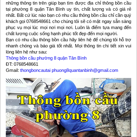
những thông tin trên giúp bạn tìm được địa chỉ thông bồn cầu
tại phường 8 quận Tân Bình uy tín, chất lượng và có giá rẻ
nhất. Bất cứ lúc nào bạn có nhu cầu thông bồn cầu chỉ cần quý
khách gọi 0768548661 cho chúng tôi sẽ có mặt ngay sẵn sàng
phục vụ mọi lúc mọi nơi mọi nơi. Luôn là điểm tựa mang đến
chất lượng cuộc sống hạnh phúc tốt đẹp đến mọi người.
Bạn có nhu cầu thông bồn cầu hãy liên hệ để chúng tôi hỗ trợ
nhanh chóng và báo giá tốt nhất. Mọi thông tin chi tiết xin vui
lòng liên hệ như sau:
Thông bồn cầu phường 8 quận Tân Bình
ĐT: 0768548661
Gmail:
thongboncautai phuong8quantanbinh@gmail.com