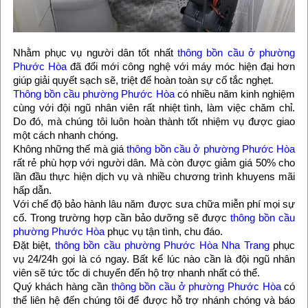
Nhằm phục vụ người dân tốt nhất
thông bồn cầu ở phường
Phước Hòa
đã đổi mới công nghệ với máy móc hiện đại hơn
giúp giải quyết sạch sẽ, triệt để hoàn toàn sự cố tắc nghẹt.
Thông bồn cầu phường Phước Hòa
có nhiều năm kinh nghiệm
cùng với đội ngũ nhân viên rất nhiệt tình, làm việc chăm chỉ.
Do đó, mà chúng tôi luôn hoàn thành tốt nhiệm vụ được giao
một cách nhanh chóng.
Không những thế mà giá
thông bồn cầu ở phường Phước Hòa
rất rẻ phù hợp với người dân. Mà còn được giảm giá 50% cho
lần đầu thực hiện dịch vụ và nhiều chương trình khuyens mãi
hấp dẫn.
Với chế độ bảo hành lâu năm được sưa chữa miễn phí mọi sự
cố. Trong trường hợp cần bảo dưỡng sẽ được
thông bồn cầu
phường Phước Hòa
phục vụ tận tình, chu đáo.
Đặt biệt,
thông bồn cầu phường Phước Hòa Nha Trang
phục
vụ 24/24h gọi là có ngay. Bất kể lúc nào cần là đội ngũ nhân
viên sẽ tức tốc di chuyển đến hộ trợ nhanh nhất có thể.
Quý khách hàng cần
thông bồn cầu ở phường Phước Hòa
có
thể liên hệ đến chúng tôi để được hỗ trợ nhánh chóng và báo