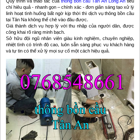
Quy trình và thao tác của
thông bồn cầu Tân An Long An
tiêu
chí hiêu quả - nhanh gọn – chính xác - đơn giản sáng tạo xử lý
linh hoạt tình huống bất ngờ kịp thời thì dịch vụ thông bồn cầu
tại Tân Na không thể chê vào đâu được.
Giá thành dịch vụ hợp lý với thu nhập của người dân, được
công khai rõ ràng minh bạch.
Sở hữu đội ngũ nhân viên giàu kinh nghiệm, chuyên nghiệp,
nhiệt tình có trình độ cao, luôn sẵn sàng phục vụ khách hàng
và tự tin có thể xử lý mọi sự cố một cách hiệu quả.