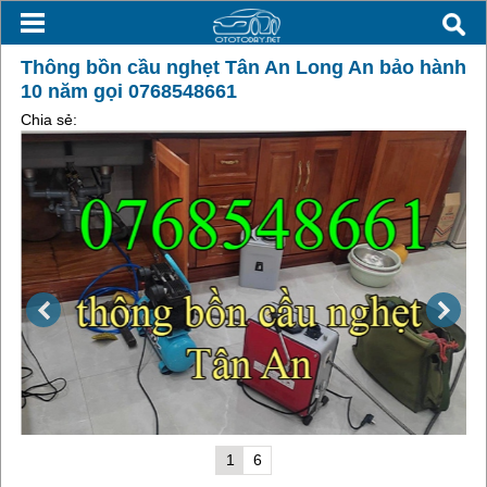
Thông bồn cầu nghẹt Tân An Long An bảo hành
10 năm gọi 0768548661
Chia sẻ:
1
6