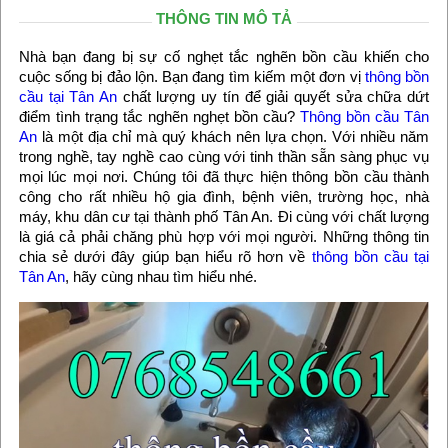
THÔNG TIN MÔ TẢ
Nhà bạn đang bị sự cố nghẹt tắc nghẽn bồn cầu khiến cho
cuộc sống bị đảo lộn. Bạn đang tìm kiếm một đơn vị
thông bồn
cầu tại Tân An
chất lượng uy tín để giải quyết sửa chữa dứt
điểm tình trạng tắc nghẽn nghẹt bồn cầu?
Thông bồn cầu Tân
An
là một địa chỉ mà quý khách nên lựa chọn. Với nhiều năm
trong nghề, tay nghề cao cùng với tinh thần sẵn sàng phục vụ
mọi lúc mọi nơi. Chúng tôi đã thực hiện thông bồn cầu thành
công cho rất nhiều hộ gia đình, bệnh viên, trường học, nhà
máy, khu dân cư tại thành phố Tân An. Đi cùng với chất lượng
là giá cả phải chăng phù hợp với mọi người. Những thông tin
chia sẻ dưới đây giúp bạn hiểu rõ hơn về
thông bồn cầu tại
Tân An
, hãy cùng nhau tìm hiểu nhé.