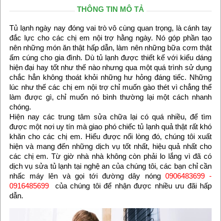
THÔNG TIN MÔ TẢ
Tủ lạnh ngày nay đóng vai trò vô cùng quan trọng, là cánh tay
đắc lực cho các chị em nội trợ hằng ngày. Nó góp phần tạo
nên những món ăn thật hấp dẫn, làm nên những bữa cơm thật
ấm cúng cho gia đình. Dù tủ lạnh được thiết kế với kiểu dáng
hiện đại hay tốt như thế nào nhưng qua một quá trình sử dụng
chắc hẳn không thoát khỏi những hư hỏng đáng tiếc. Những
lúc như thế các chị em nội trợ chỉ muốn gào thét vì chẳng thể
làm được gì, chỉ muốn nó bình thường lại một cách nhanh
chóng.
Hiện nay các trung tâm sửa chữa lại có quá nhiều, để tìm
được một nơi uy tín mà giao phó chiếc tủ lạnh quả thật rất khó
khăn cho các chị em. Hiểu được nổi lòng đó, chúng tôi xuất
hiện và mang đến những dịch vụ tốt nhất, hiệu quả nhất cho
các chị em. Từ giờ nhà nhà không còn phải lo lắng vì đã có
dịch vụ sửa tủ lạnh tại nghệ an của chúng tôi, các bạn chỉ cần
nhấc máy lên và gọi tới đường dây nóng
0906483699 -
0916485699
của chúng tôi để nhận được nhiều ưu đãi hấp
dẫn.