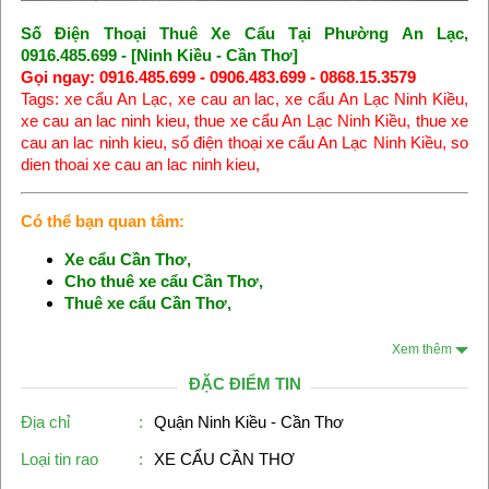
Số Điện Thoại Thuê Xe Cẩu Tại Phường An Lạc,
0916.485.699 - [Ninh Kiều - Cần Thơ]
Gọi ngay: 0916.485.699 - 0906.483.699 - 0868.15.3579
Tags:
xe cẩu An Lạc
,
xe cau an lac
,
xe cẩu An Lạc Ninh Kiều
,
xe cau an lac ninh kieu
,
thue xe cẩu An Lạc Ninh Kiều
,
thue xe
cau an lac ninh kieu
,
số điện thoại xe cẩu An Lạc Ninh Kiều
,
so
dien thoai xe cau an lac ninh kieu
,
Có thể bạn quan tâm:
Xe cẩu Cần Thơ
,
Cho thuê xe cẩu Cần Thơ
,
Thuê xe cẩu Cần Thơ
,
Xem thêm
ĐẶC ĐIỂM TIN
Địa chỉ
:
Quận Ninh Kiều - Cần Thơ
Loại tin rao
:
XE CẨU CẦN THƠ