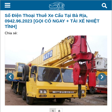
Số Điện Thoại Thuê Xe Cẩu Tại Bà Rịa,
0942.96.2023 [GỌI CÓ NGAY + TÀI XẾ NHIỆT
TÌNH]
Chia sẻ:
1
8