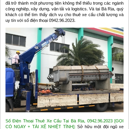
đã trở thành một phương tiện không thể thiếu trong các ngành
công nghiệp, xây dựng, vận tải và logistics. Và tại Bà Rịa, quý
khách có thể tìm thấy dịch vụ cho thuê xe cẩu chất lượng và
uy tín với số điện thoại 0942.96.2023.
Số Điện Thoại Thuê Xe Cẩu Tại Bà Rịa, 0942.96.2023 [GỌI
CÓ NGAY + TÀI XẾ NHIỆT TÌNH]:
Sở hữu một đội ngũ xe