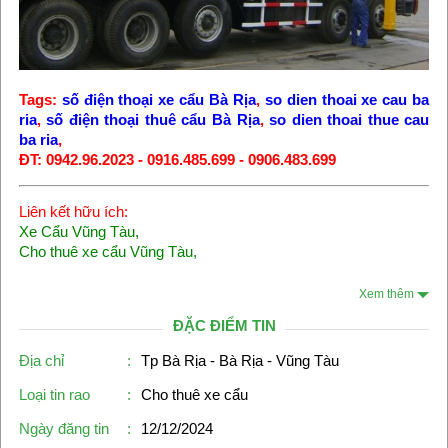
Tags:
số điện thoại xe cẩu Bà Rịa
,
so dien thoai xe cau ba
ria
,
số điện thoại thuê cẩu Bà Rịa
,
so dien thoai thue cau
ba ria
,
ĐT: 0942.96.2023 - 0916.485.699 - 0906.483.699
Liên kết hữu ích:
Xe Cẩu Vũng Tàu
,
Cho thuê xe cẩu Vũng Tàu
,
Xem thêm
ĐẶC ĐIỂM TIN
Địa chỉ
:
Tp Bà Rịa - Bà Rịa - Vũng Tàu
Loại tin rao
:
Cho thuê xe cẩu
Ngày đăng tin
:
12/12/2024