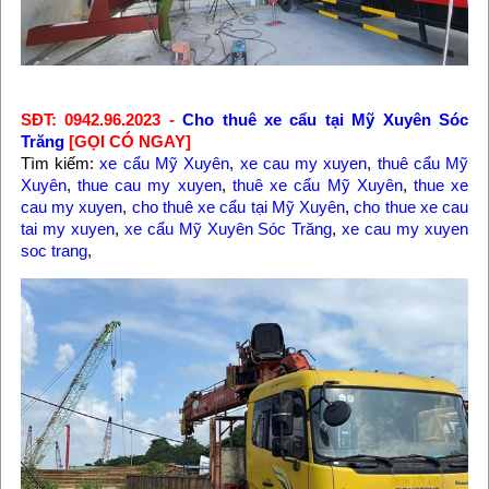
SĐT: 0942.96.2023 -
Cho thuê xe cẩu tại Mỹ Xuyên Sóc
Trăng
[GỌI CÓ NGAY]
Tìm kiếm:
xe cẩu Mỹ Xuyên
,
xe cau my xuyen
,
thuê cẩu Mỹ
Xuyên
,
thue cau my xuyen
,
thuê xe cẩu Mỹ Xuyên
,
thue xe
cau my xuyen
,
cho thuê xe cẩu tại Mỹ Xuyên
,
cho thue xe cau
tai my xuyen
,
xe cẩu Mỹ Xuyên Sóc Trăng
,
xe cau my xuyen
soc trang
,