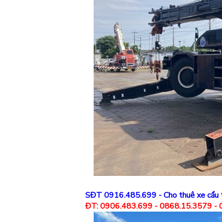
SĐT 0916.485.699 -
Cho thuê xe cẩu 
ĐT: 0906.483.699 - 0868.15.3579 -