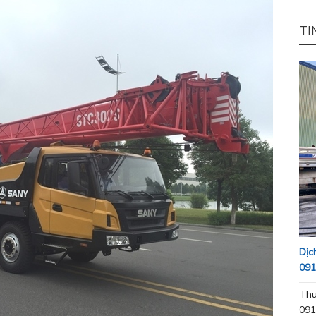
TI
Dịc
091
Thu
091