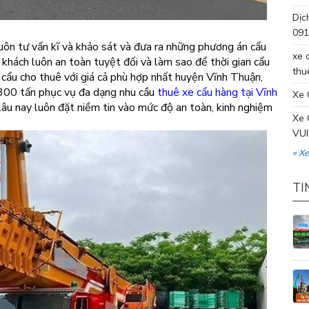
Dịc
091
uôn tư vấn kĩ và khảo sát và đưa ra những phương án cẩu
xe 
khách luôn an toàn tuyệt đối và làm sao để thời gian cẩu
thu
i cẩu cho thuê với giá cả phù hợp nhất huyện Vĩnh Thuận,
n 300 tấn phục vụ đa dạng nhu cầu
thuê xe cẩu hàng tại Vĩnh
Xe 
lâu nay luôn đặt niềm tin vào mức độ an toàn, kinh nghiệm
Xe 
VUI
» X
TI