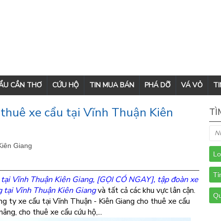
CẨU CẦN THƠ
CỨU HỘ
TIN MUA BÁN
PHÁ DỠ
VÁ VỎ
TI
thuê xe cẩu tại Vĩnh Thuận Kiên
TÌ
Kiên Giang
 tại Vĩnh Thuận Kiên Giang
, [GỌI CÓ NGAY], tập đoàn xe
g tại Vĩnh Thuận Kiên Giang
và tất cả các khu vực lân cận.
ng ty xe cẩu tại Vĩnh Thuận - Kiên Giang cho thuê xe cẩu
âng, cho thuê xe cẩu cứu hộ,...