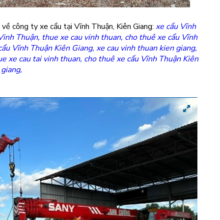
 về công ty xe cẩu tại Vĩnh Thuận, Kiên Giang:
xe cẩu Vĩnh
 Vinh Thuận
,
thue xe cau vinh thuan
,
cho thuê xe cẩu Vĩnh
cẩu Vĩnh Thuận Kiên Giang
,
xe cau vinh thuan kien giang
,
ue xe cau tai vinh thuan
,
cho thuê xe cẩu Vĩnh Thuận Kiên
 giang
,