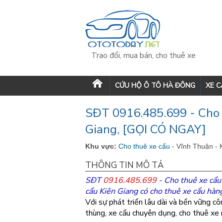
Trao đổi, mua bán, cho thuê xe
CỨU HỘ Ô TÔ HÀ ĐÔNG
XE 
SĐT 0916.485.699 - Cho 
Giang, [GỌI CÓ NGAY]
Khu vực:
Cho thuê xe cẩu
- Vĩnh Thuận - 
THÔNG TIN MÔ TẢ
SĐT
0916.485.699
-
Cho thuê xe cẩu
cẩu Kiên Giang có
cho thuê xe cẩu hàn
Với sự phát triển lâu dài và bền vững cô
thùng, xe cẩu chuyên dụng, cho thuê xe n