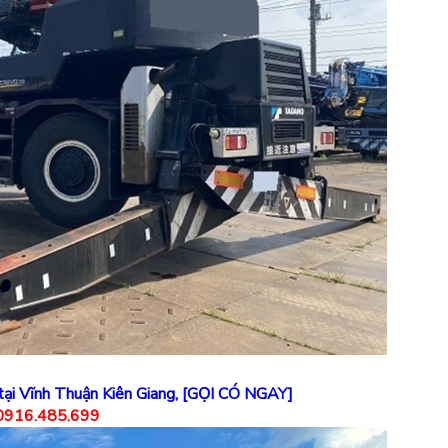
tại Vĩnh Thuận Kiên Giang
, [GỌI CÓ NGAY]
 0916.485.699