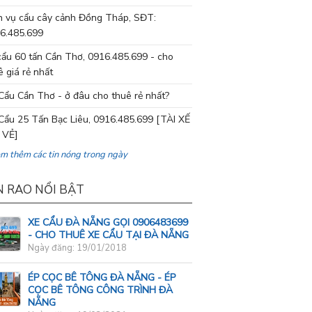
h vụ cẩu cây cảnh Đồng Tháp, SĐT:
6.485.699
cẩu 60 tấn Cần Thơ, 0916.485.699 - cho
ê giá rẻ nhất
Cẩu Cần Thơ - ở đâu cho thuê rẻ nhất?
Cẩu 25 Tấn Bạc Liêu, 0916.485.699 [TÀI XẾ
 VẺ]
em thêm các tin nóng trong ngày
N RAO NỔI BẬT
XE CẨU ĐÀ NẴNG GỌI 0906483699
- CHO THUÊ XE CẨU TẠI ĐÀ NẴNG
Ngày đăng: 19/01/2018
ÉP CỌC BÊ TÔNG ĐÀ NẴNG - ÉP
CỌC BÊ TÔNG CÔNG TRÌNH ĐÀ
NẴNG