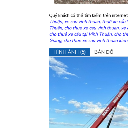
Quý khách có thể tìm kiếm trên internet
Thuận
,
xe cau vinh thuan
,
thuê xe cẩu
Thuận
,
cho thue xe cau vinh thuan,
xe 
cho thuê xe cẩu tại Vĩnh Thuận
,
cho th
Giang
,
cho thue xe cau vinh thuan kien
HÌNH ẢNH
(5)
BẢN ĐỒ