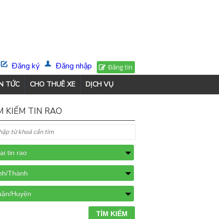
Đăng ký
Đăng nhập
Đăng tin
N TỨC
CHO THUÊ XE
DỊCH VỤ
M KIẾM TIN RAO