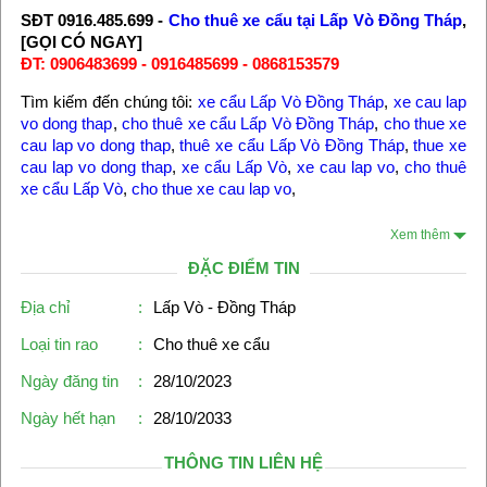
SĐT 0916.485.699 -
Cho thuê xe cẩu tại Lấp Vò Đồng Tháp
,
[GỌI CÓ NGAY]
ĐT: 0906483699 - 0916485699 - 0868153579
Tìm kiếm đến chúng tôi:
xe cẩu Lấp Vò Đồng Tháp
,
xe cau lap
vo dong thap
,
cho thuê xe cẩu Lấp Vò Đồng Tháp
,
cho thue xe
cau lap vo dong thap
,
thuê xe cẩu Lấp Vò Đồng Tháp
,
thue xe
cau lap vo dong thap
,
xe cẩu Lấp Vò
,
xe cau lap vo
,
cho thuê
xe cẩu Lấp Vò
,
cho thue xe cau lap vo
,
Xem thêm
ĐẶC ĐIỂM TIN
Địa chỉ
:
Lấp Vò - Đồng Tháp
Loại tin rao
:
Cho thuê xe cẩu
Ngày đăng tin
:
28/10/2023
Ngày hết hạn
:
28/10/2033
THÔNG TIN LIÊN HỆ