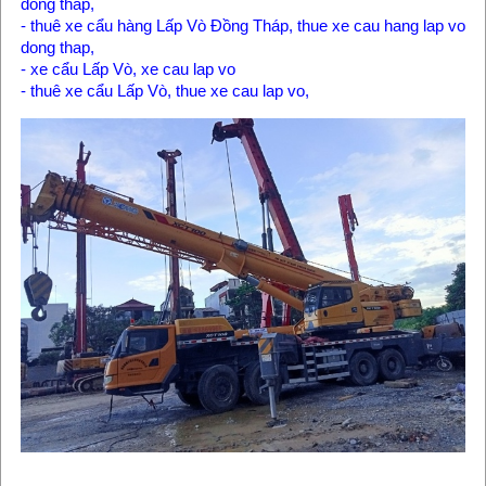
dong thap,
- thuê xe cẩu hàng Lấp Vò Đồng Tháp, thue xe cau hang lap vo
dong thap,
- xe cẩu Lấp Vò, xe cau lap vo
- thuê xe cẩu Lấp Vò, thue xe cau lap vo,