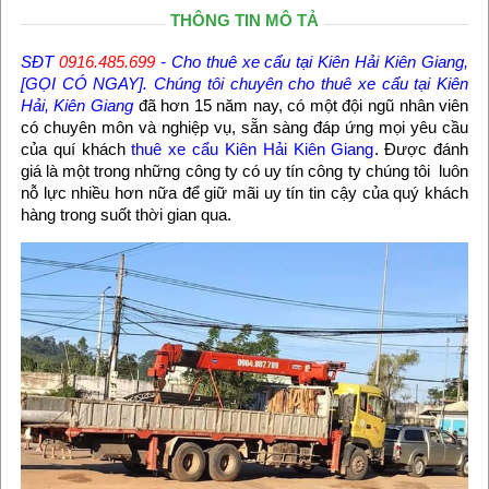
THÔNG TIN MÔ TẢ
SĐT
0916.485.699
-
Cho thuê xe cẩu tại Kiên Hải Kiên Giang
,
[GỌI CÓ NGAY]. Chúng tôi chuyên
cho thuê xe cẩu tại Kiên
Hải
, Kiên Giang
đã hơn 15 năm nay, có một đội ngũ nhân viên
có chuyên môn và nghiệp vụ, sẵn sàng đáp ứng mọi yêu cầu
của quí khách
thuê xe cẩu Kiên Hải Kiên Giang
. Được đánh
giá là một trong những công ty có uy tín công ty chúng tôi luôn
nỗ lực nhiều hơn nữa để giữ mãi uy tín tin cậy của quý khách
hàng trong suốt thời gian qua.