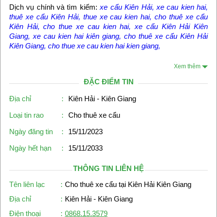
Dịch vụ chính và tìm kiếm:
xe cẩu Kiên Hải
,
xe cau kien hai
,
thuê xe cẩu Kiên Hải
,
thue xe cau kien hai
,
cho thuê xe cẩu
Kiên Hải
,
cho thue xe cau kien hai
,
xe cẩu Kiên Hải Kiên
Giang
,
xe cau kien hai kiên giang
,
cho thuê xe cẩu Kiên Hải
Kiên Giang
,
cho thue xe cau kien hai kien giang
,
Xem thêm
ĐẶC ĐIỂM TIN
Địa chỉ
:
Kiên Hải - Kiên Giang
Loại tin rao
:
Cho thuê xe cẩu
Ngày đăng tin
:
15/11/2023
Ngày hết hạn
:
15/11/2033
THÔNG TIN LIÊN HỆ
Tên liên lạc
:
Cho thuê xe cẩu tại Kiên Hải Kiên Giang
Địa chỉ
:
Kiên Hải - Kiên Giang
Điện thoại
:
0868.15.3579