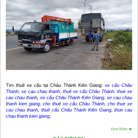
Tìm thuê xe cẩu tại Châu Thành Kiên Giang:
xe cẩu Châu
Thành
,
xe cau chau thanh
,
thuê xe cẩu Châu Thành
, t
hue xe
cau chau thanh
,
xe cẩu Châu Thành Kiên Giang
,
xe cau chau
thanh kien giang
,
cho thuê xe cẩu Châu Thành
,
cho thue xe
cau chau thanh
,
thuê cẩu Châu Thành Kiên Giang
,
thue cau
chau thanh kien giang
,
Xem thêm