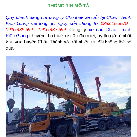
THÔNG TIN MÔ TẢ
Quý khách đang tìm công ty
Cho thuê xe cẩu tại Châu Thành
Kiên Giang
vui lòng gọi ngay đến chúng tôi
0868.15.3579 -
0916.485.699 - 0906.483.699
. Công ty
xe cẩu Châu Thành
Kiên Giang
chuyên cho thuê xe cẩu đời mới, uy tín giá rẻ nhất
khu vực huyện Châu Thành với rất nhiều ưu đãi không thể bỏ
qua.