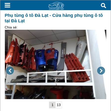
Phụ tùng ô tô Đà Lạt - Cửa hàng phụ tùng ô tô
tại Đà Lạt
Chia sẻ:
1
13