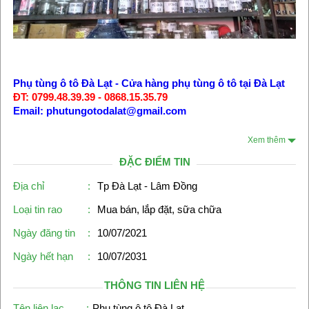
Phụ tùng ô tô Đà Lạt
-
Cửa hàng phụ tùng ô tô tại Đà Lạt
ĐT: 0799.48.39.39 - 0868.15.35.79
Email: phutungotodalat@gmail.com
Xem thêm
ĐẶC ĐIỂM TIN
Địa chỉ
:
Tp Đà Lạt - Lâm Đồng
Loại tin rao
:
Mua bán, lắp đặt, sữa chữa
Ngày đăng tin
:
10/07/2021
Ngày hết hạn
:
10/07/2031
THÔNG TIN LIÊN HỆ
Tên liên lạc
:
Phụ tùng ô tô Đà Lạt