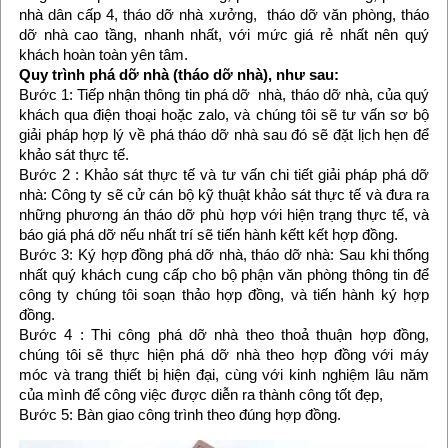
nhà dân cấp 4, tháo dỡ nhà xưởng, tháo dỡ văn phòng, tháo
dỡ nhà cao tầng, nhanh nhất, với mức giá rẻ nhất nên quý
khách hoàn toàn yên tâm.
Quy trình phá dỡ nhà (tháo dỡ nhà), như sau:
Bước 1: Tiếp nhận thông tin phá dỡ nhà, tháo dỡ nhà, của quý
khách qua điện thoại hoặc zalo, và chúng tôi sẽ tư vấn sơ bộ
giải pháp hợp lý về phá tháo dỡ nhà sau đó sẽ đặt lịch hẹn để
khảo sát thực tế.
Bước 2 : Khảo sát thực tế và tư vấn chi tiết giải pháp phá dỡ
nhà: Công ty sẽ cử cán bộ kỹ thuật khảo sát thực tế và đưa ra
những phương án tháo dỡ phù hợp với hiện trạng thực tế, và
báo giá phá dỡ nếu nhất trí sẽ tiến hành kếtt kết hợp đồng.
Bước 3: Ký hợp đồng phá dỡ nhà, tháo dỡ nhà: Sau khi thống
nhất quý khách cung cấp cho bộ phận văn phòng thông tin để
công ty chúng tôi soạn thảo hợp đồng, và tiến hành ký hợp
đồng.
Bước 4 : Thi công phá dỡ nhà theo thoả thuận hợp đồng,
chúng tôi sẽ thực hiện phá dỡ nhà theo hợp đồng với máy
móc và trang thiết bị hiện đại, cùng với kinh nghiệm lâu năm
của mình để công việc được diễn ra thành công tốt đẹp,
Bước 5: Bàn giao công trình theo đúng hợp đồng.