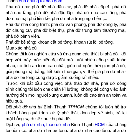
Thạnh
của chúng tôi bao gồm:
Phá dỡ nhà: phá dỡ nhà dân cư, phá dỡ nhà cấp 4, phá dỡ
nhà cao tầng, phá dỡ nhà độc lập, phá dỡ nhà cao tầng, phá
dỡ nhà mặt phố liền kề, phá dỡ nhà trong ngõ hẻm,...
Phá dỡ nhà công trình: phá dỡ văn phòng, phá dỡ công ty, phá
dỡ chung cư, phá dỡ biệt thự, pha dỡ trung tâm thương mại,
phá dỡ bệnh viện,
Phá dỡ bê tông: khoan cắt bê tông, khoan rút lõi bê tông,
Mua xác nhà cũ
Chúng tôi luôn nghiên cứu và ứng dụng các thiết bị phá dỡ, kết
hợp với máy móc hiện đại đời mới, với nhiều công suất khác
nhau, có tính an toàn cao nhất, giúp rút ngắn thời gian phá dỡ,
giải phóng mặt bằng, tiết kiệm thời gian, vì thế giá phá dỡ nhà -
phá dỡ bê tông cũng được giảm xuống rất nhiều.
Trước khi bắt đầu công việc phá tháo dỡ nhà, phá dỡ công
trình chúng tôi luôn che chắn kĩ lưỡng, không để công việc ảnh
hưởng đến mọi người xung quanh, luôn đề cao tính an toàn và
hiệu quả.
Đội
phá dỡ nhà tại
Bình Thạnh
TPHCM
chúng tôi luôn hỗ trợ
khách hàng quá trình xử lý phế thải, dọn dẹp vệ sinh, trả lại
mặt bằng sạch sẽ sau khi phá dỡ.
Dịch vụ
phá dỡ nhà, tháo dỡ nhà
Bình Thạnh
HCM
của chúng
tôi gồm có: phá dỡ nhà bê tông, phá dỡ nhà cao tầng, phá dỡ