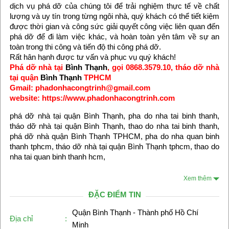
dịch vụ phá dỡ của chúng tôi để trải nghiệm thực tế về chất
lượng và uy tín trong từng ngôi nhà, quý khách có thể tiết kiệm
được thời gian và công sức giải quyết công việc liên quan đến
phá dỡ để đi làm việc khác, và hoàn toàn yên tâm về sự an
toàn trong thi công và tiến độ thi công phá dỡ.
Rất hân hạnh được tư vấn và phục vụ quý khách!
Phá dỡ nhà tại
Bình Thạnh
, gọi 0868.3579.10, tháo dỡ nhà
tại quận
Bình Thạnh
TPHCM
Gmail: phadonhacongtrinh@gmail.com
website: https://www.phadonhacongtrinh.com
phá dỡ nhà tại quận Bình Thạnh, pha do nha tai binh thanh,
tháo dỡ nhà tại quận Bình Thạnh, thao do nha tai binh thanh,
phá dỡ nhà quận Bình Thạnh TPHCM, pha do nha quan binh
thanh tphcm, tháo dỡ nhà tại quận Bình Thạnh tphcm, thao do
nha tai quan binh thanh hcm,
Xem thêm
ĐẶC ĐIỂM TIN
Quận Bình Thạnh - Thành phố Hồ Chí
Địa chỉ
:
Minh