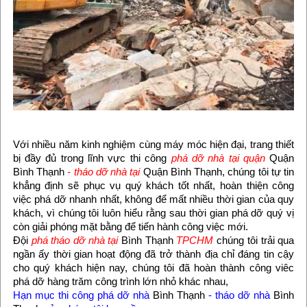
Với nhiều năm kinh nghiệm cùng máy móc hiện đại, trang thiết
bị đầy đủ trong lĩnh vực thi công
phá dỡ nhà tại quận
Quận
Bình Thạnh
- tháo dỡ nhà tại
Quận Bình Thạnh, chúng tôi tự tin
khẳng định sẽ phục vụ quý khách tốt nhất, hoàn thiện công
việc phá dỡ nhanh nhất, không để mất nhiều thời gian của quy
khách, vì chúng tôi luôn hiểu rằng sau thời gian phá dỡ quý vị
còn giải phóng mặt bằng để tiến hành công việc mới.
Đội
phá tháo dỡ nhà tại
Bình Thạnh
TPCHM
chúng tôi trải qua
ngần ấy thời gian hoạt động đã trở thành địa chỉ đáng tin cậy
cho quý khách hiện nay, chúng tôi đã hoàn thành công viêc
phá dỡ hàng trăm công trình lớn nhỏ khác nhau,
Hạn mục thi công phá dỡ nhà
Bình Thạnh
- tháo dỡ nhà
Bình