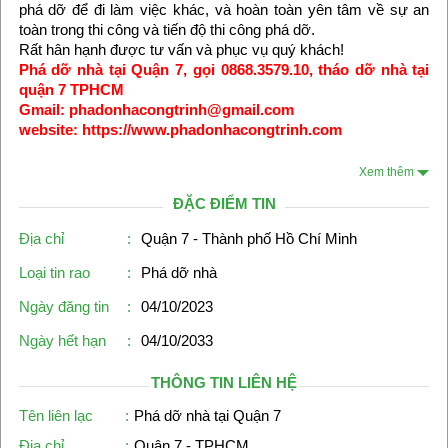
phá dỡ để đi làm việc khác, và hoàn toàn yên tâm về sự an
toàn trong thi công và tiến độ thi công phá dỡ.
Rất hân hạnh được tư vấn và phục vụ quý khách!
Phá dỡ nhà tại Quận 7, gọi 0868.3579.10, tháo dỡ nhà tại
quận 7 TPHCM
Gmail: phadonhacongtrinh@gmail.com
website: https://www.phadonhacongtrinh.com
Xem thêm
ĐẶC ĐIỂM TIN
Địa chỉ
:
Quận 7 - Thành phố Hồ Chí Minh
Loại tin rao
:
Phá dỡ nhà
Ngày đăng tin
:
04/10/2023
Ngày hết hạn
:
04/10/2033
THÔNG TIN LIÊN HỆ
Tên liên lạc
:
Phá dỡ nhà tại Quận 7
Địa chỉ
:
Quận 7 - TPHCM