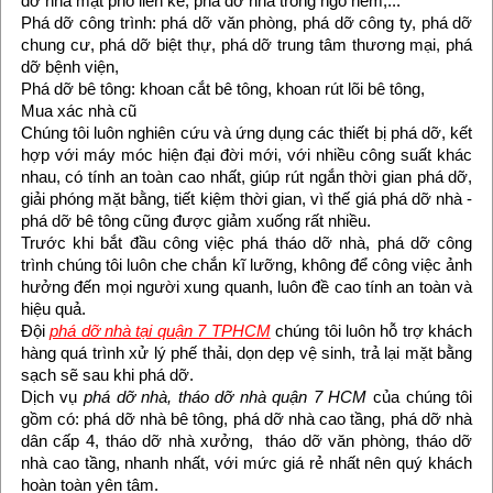
dỡ nhà mặt phố liền kề, phá dỡ nhà trong ngõ hẻm,...
Phá dỡ công trình: phá dỡ văn phòng, phá dỡ công ty, phá dỡ
chung cư, phá dỡ biệt thự, phá dỡ trung tâm thương mại, phá
dỡ bệnh viện,
Phá dỡ bê tông: khoan cắt bê tông, khoan rút lõi bê tông,
Mua xác nhà cũ
Chúng tôi luôn nghiên cứu và ứng dụng các thiết bị phá dỡ, kết
hợp với máy móc hiện đại đời mới, với nhiều công suất khác
nhau, có tính an toàn cao nhất, giúp rút ngắn thời gian phá dỡ,
giải phóng mặt bằng, tiết kiệm thời gian, vì thế giá phá dỡ nhà -
phá dỡ bê tông cũng được giảm xuống rất nhiều.
Trước khi bắt đầu công việc phá tháo dỡ nhà, phá dỡ công
trình chúng tôi luôn che chắn kĩ lưỡng, không để công việc ảnh
hưởng đến mọi người xung quanh, luôn đề cao tính an toàn và
hiệu quả.
Đội
phá dỡ nhà tại quận 7 TPHCM
chúng tôi luôn hỗ trợ khách
hàng quá trình xử lý phế thải, dọn dẹp vệ sinh, trả lại mặt bằng
sạch sẽ sau khi phá dỡ.
Dịch vụ
phá dỡ nhà, tháo dỡ nhà quận 7 HCM
của chúng tôi
gồm có: phá dỡ nhà bê tông, phá dỡ nhà cao tầng, phá dỡ nhà
dân cấp 4, tháo dỡ nhà xưởng, tháo dỡ văn phòng, tháo dỡ
nhà cao tầng, nhanh nhất, với mức giá rẻ nhất nên quý khách
hoàn toàn yên tâm.