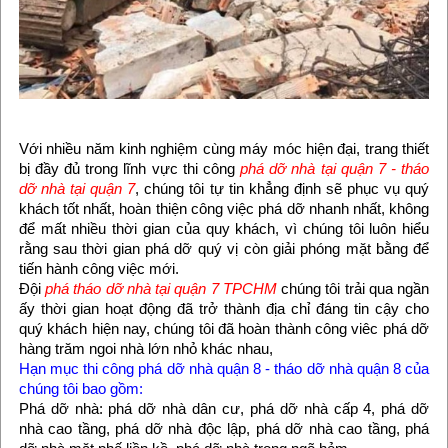
Với nhiều năm kinh nghiệm cùng máy móc hiện đại, trang thiết
bị đầy đủ trong lĩnh vực thi công
phá dỡ nhà tại quận 7 - tháo
dỡ nhà tại quận 7
, chúng tôi tự tin khẳng định sẽ phục vụ quý
khách tốt nhất, hoàn thiện công việc phá dỡ nhanh nhất, không
để mất nhiều thời gian của quy khách, vì chúng tôi luôn hiểu
rằng sau thời gian phá dỡ quý vị còn giải phóng mặt bằng để
tiến hành công việc mới.
Đội
phá tháo dỡ nhà tại quận 7 TPCHM
chúng tôi trải qua ngần
ấy thời gian hoạt động đã trở thành địa chỉ đáng tin cậy cho
quý khách hiện nay, chúng tôi đã hoàn thành công viêc phá dỡ
hàng trăm ngoi nhà lớn nhỏ khác nhau,
Hạn mục thi công phá dỡ nhà quận 8 - tháo dỡ nhà quận 8 của
chúng tôi bao gồm:
Phá dỡ nhà: phá dỡ nhà dân cư, phá dỡ nhà cấp 4, phá dỡ
nhà cao tầng, phá dỡ nhà độc lập, phá dỡ nhà cao tầng, phá