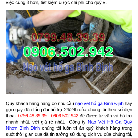
việc cũng ít hơn, tiết kiệm được chi phí cho quý vị.
Quý khách hàng hàng có nhu cầu
nạo vét hố ga Bình Định
hãy
gọi ngay đến tổng đài hổ trợ 24/24h của chúng tôi theo số điện
thoại:
0799.48.39.39 - 0906.502.942
để được tư vấn và hổ trợ
nhanh nhất, với giá rẻ nhất. Công ty
Nạo Vét Hố Ga Quý
Nhơn Bình Định
chúng tôi luôn tri ân quý khách hàng trong
suốt thời gian qua đã tin tưởng sử dụng dịch vụ của chúng tôi,