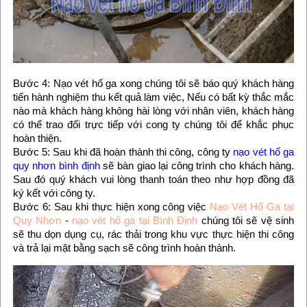
Bước 4: Nạo vét hố ga xong chúng tôi sẽ báo quý khách hàng
tiến hành nghiệm thu kết quả làm việc, Nếu có bất kỳ thắc mắc
nào mà khách hàng không hài lòng với nhân viên, khách hàng
có thể trao đổi trực tiếp với cong ty chúng tôi để khắc phục
hoàn thiện.
Bước 5: Sau khi đã hoàn thành thi công, công ty
nạo vét hố ga
quy nhơn bình định
sẽ bàn giao lại công trình cho khách hàng.
Sau đó quý khách vui lòng thanh toán theo như hợp đồng đã
ký kết với công ty.
Bước 6: Sau khi thực hiện xong công việc
Nạo Vét Hố Ga tại
Quy Nhơn
-
nạo vét hố ga tại Bình Định
chúng tôi sẽ vệ sinh
sẽ thu dọn dụng cụ, rác thải trong khu vực thực hiện thi công
và trả lại mặt bằng sạch sẽ công trình hoàn thành.