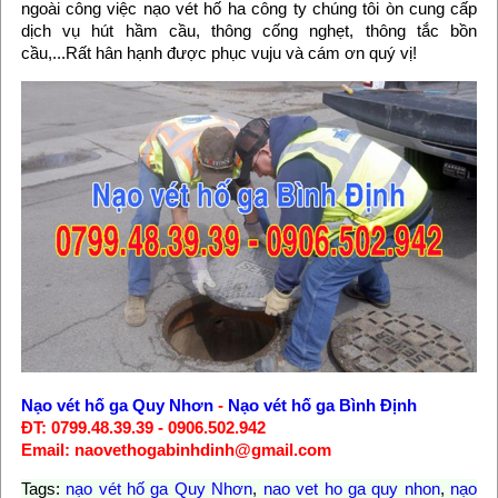
ngoài công việc nạo vét hố ha công ty chúng tôi òn cung cấp
dịch vụ hút hầm cầu, thông cống nghẹt, thông tắc bồn
cầu,...Rất hân hạnh được phục vuju và cám ơn quý vị!
Nạo vét hố ga Quy Nhơn
-
Nạo vét hố ga Bình Định
ĐT: 0799.48.39.39 - 0906.502.942
Email: naovethogabinhdinh@gmail.com
Tags:
nạo vét hố ga Quy Nhơn
,
nao vet ho ga quy nhon
,
nạo