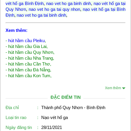
vét hố ga Bình Định
,
nao vet ho ga binh dinh
,
nạo vét hố ga tại
Quy Nhơn
,
nao vet ho ga tai quy nhon
,
nạo vét hố ga tại Bình
Định
,
nao vet ho ga tai binh dinh
,
Xem thêm:
-
hút hầm cầu Pleiku
,
-
hút hầm cầu Gia Lai
,
-
hút hầm cầu Quy Nhơn
,
-
hút hầm cầu Nha Trang
,
-
hút hầm cầu Cần Thơ
,
-
hút hầm cầu Đà Nẵng
,
-
hút hầm cầu Kon Tum
,
Xem thêm
ĐẶC ĐIỂM TIN
Địa chỉ
:
Thành phố Quy Nhơn - Bình Định
Loại tin rao
:
Nạo vét hố ga
Ngày đăng tin
:
28/11/2021