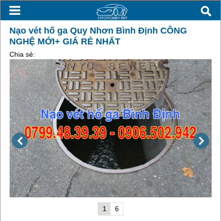
Nạo vét hố ga Quy Nhơn Bình Định CÔNG
NGHỆ MỚI+ GIÁ RẺ NHẤT
Chia sẻ:
1
6