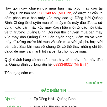
Hãy gọi ngay chuyên gia mua bán máy xúc máy đào tại
Quảng Bình bạn nhé
0983348327 (Mr Bình)
để được tư vấn và
đám phán mua bán máy xúc máy đào tại Đồng Hới Quảng
Bình. Chúng tôi chuyên mua bán máy múc máy đào đã qua sử
dụng hoặc bán máy xúc máy đào nhập mới từ các nới khác
về thị trường Quảng Bình. Đội ngũ thợ chuyên mua bán máy
xúc máy đào Quảng Bình luôn tuyển chọn, kiểm tra và xem
máy kĩ lưỡng trước khi mua và luôn mua với giá phù hợp với
bên bán. Sau khi mua về chúng tôi có thể thay những chi tiết
đã cũ để máy vận hành tốt và bền bỉ cho người mua.
Quý khách hàng có nhu cầu mua hay bán máy múc máy đào
tại Quảng Bình vui lòng liên hệ:
0983348327 (Mr Bình)
Trân trọng cám ơn!
Xem thêm
ĐẶC ĐIỂM TIN
Địa chỉ
:
Tp Đồng Hới - Quảng Bình
Loại tin rao
:
Mua bán, lắp đặt, sữa chữa