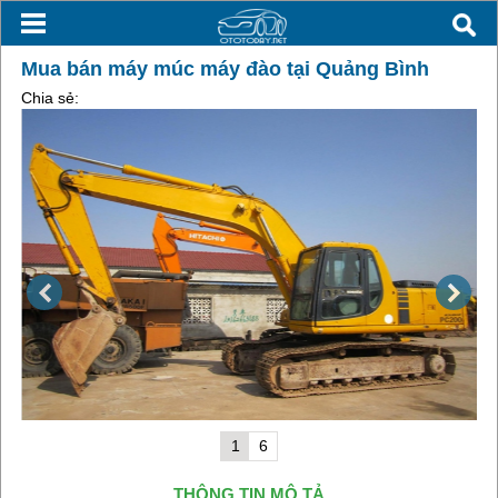
Mua bán máy múc máy đào tại Quảng Bình
Chia sẻ:
1
6
THÔNG TIN MÔ TẢ