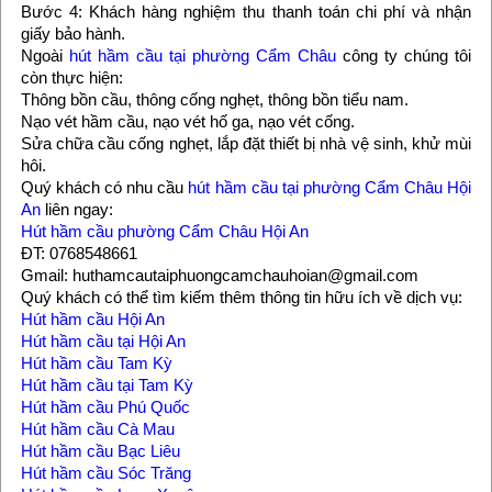
Bước 4: Khách hàng nghiệm thu thanh toán chi phí và nhận
giấy bảo hành.
Ngoài
hút hầm cầu tại phường Cẩm Châu
công ty chúng tôi
còn thực hiện:
Thông bồn cầu, thông cống nghẹt, thông bồn tiểu nam.
Nạo vét hầm cầu, nạo vét hố ga, nạo vét cống.
Sửa chữa cầu cống nghẹt, lắp đặt thiết bị nhà vệ sinh, khử mùi
hôi.
Quý khách có nhu cầu
hút hầm cầu tại phường Cẩm Châu Hội
An
liên ngay:
Hút hầm cầu phường Cẩm Châu Hội An
ĐT: 0768548661
Gmail: huthamcautaiphuongcamchauhoian@gmail.com
Quý khách có thể tìm kiếm thêm thông tin hữu ích về dịch vụ:
Hút hầm cầu Hội An
Hút hầm cầu tại Hội An
Hút hầm cầu Tam Kỳ
Hút hầm cầu tại Tam Kỳ
Hút hầm cầu Phú Quốc
Hút hầm cầu Cà Mau
Hút hầm cầu Bạc Liêu
Hút hầm cầu Sóc Trăng