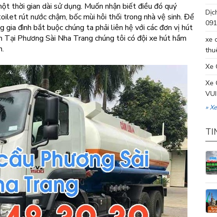
một thời gian dài sử dụng. Muốn nhận biết điều đó quý
Dịc
oilet rút nước chậm, bốc mùi hôi thối trong nhà vệ sinh. Để
091
gia đình bắt buộc chúng ta phải liên hệ với các đơn vị hút
m Tại Phương Sài Nha Trang chúng tôi có đội xe hút hầm
xe 
h.
thu
Xe 
Xe 
VUI
» X
TI