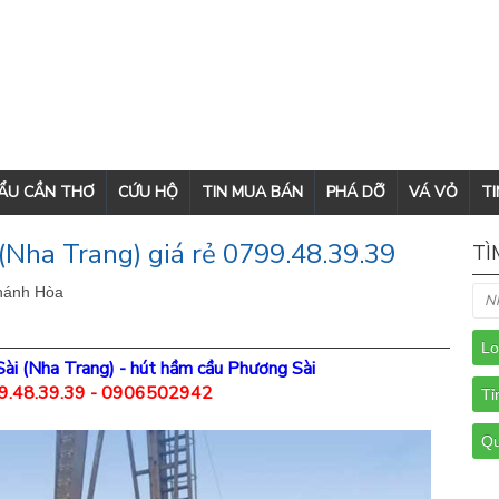
CẨU CẦN THƠ
CỨU HỘ
TIN MUA BÁN
PHÁ DỠ
VÁ VỎ
TI
Nha Trang) giá rẻ 0799.48.39.39
TÌ
Khánh Hòa
ài (Nha Trang)
-
hút hầm cầu Phương Sài
9.48.39.39 - 0906502942