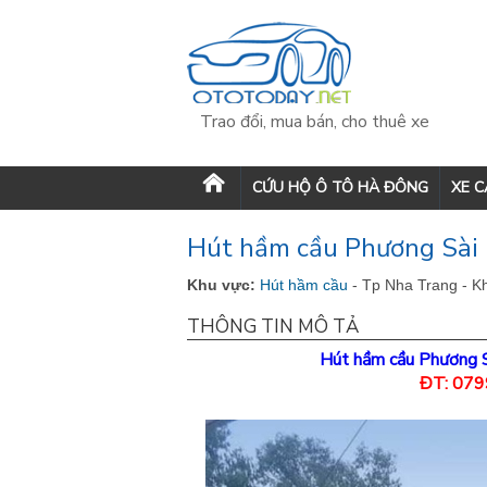
Trao đổi, mua bán, cho thuê xe
CỨU HỘ Ô TÔ HÀ ĐÔNG
XE 
Hút hầm cầu Phương Sài (
Khu vực:
Hút hầm cầu
- Tp Nha Trang - 
THÔNG TIN MÔ TẢ
Hút hầm cầu Phương S
ĐT: 079