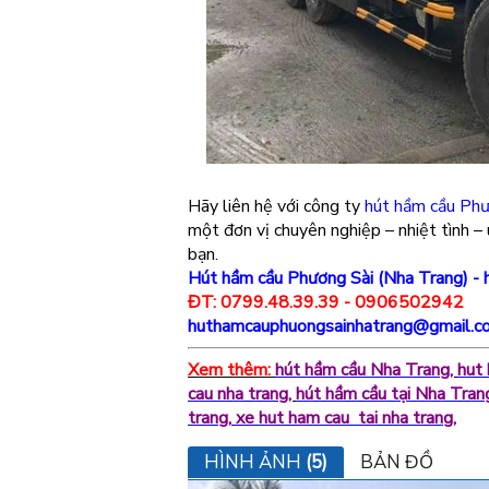
Hãy liên hệ với công ty
hút hầm cầu Phư
một đơn vị chuyên nghiệp – nhiệt tình – 
bạn.
Hút hầm cầu Phương Sài (Nha Trang) - 
ĐT: 0799.48.39.39 - 0906502942
huthamcauphuongsainhatrang@gmail.c
Xem thêm:
hút hầm cầu Nha Trang
,
hut 
cau nha trang
,
hút hầm cầu tại Nha Tran
trang
,
xe hut ham cau tai nha trang
,
HÌNH ẢNH
(5)
BẢN ĐỒ