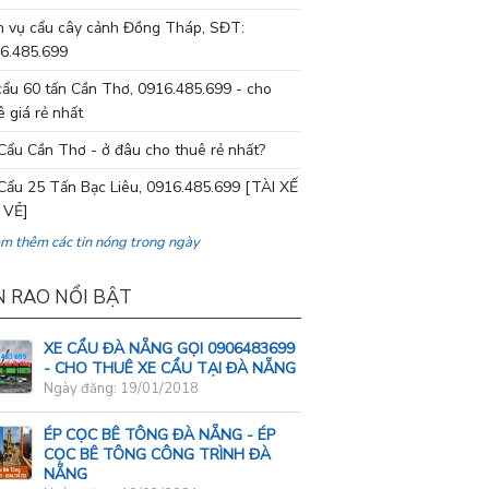
h vụ cẩu cây cảnh Đồng Tháp, SĐT:
6.485.699
cẩu 60 tấn Cần Thơ, 0916.485.699 - cho
ê giá rẻ nhất
Cẩu Cần Thơ - ở đâu cho thuê rẻ nhất?
Cẩu 25 Tấn Bạc Liêu, 0916.485.699 [TÀI XẾ
 VẺ]
em thêm các tin nóng trong ngày
N RAO NỔI BẬT
XE CẨU ĐÀ NẴNG GỌI 0906483699
- CHO THUÊ XE CẨU TẠI ĐÀ NẴNG
Ngày đăng: 19/01/2018
ÉP CỌC BÊ TÔNG ĐÀ NẴNG - ÉP
CỌC BÊ TÔNG CÔNG TRÌNH ĐÀ
NẴNG