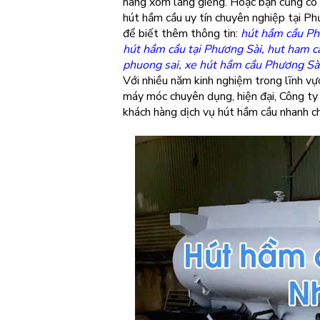
hàng xóm láng giềng. Hoặc bạn cũng có 
hút hầm cầu uy tín chuyên nghiệp tại P
để biết thêm thông tin:
hút hầm cầu Ph
hút hầm cầu tại Phương Sài, hut ham c
phuong sai, xe hút hầm cầu Phương Sài
Với nhiều năm kinh nghiệm trong lĩnh v
máy móc chuyên dụng, hiện đại, Công t
khách hàng dịch vụ hút hầm cầu nhanh ch