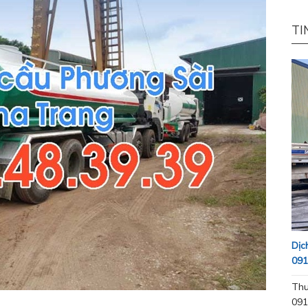
TI
Dịc
091
Thu
091