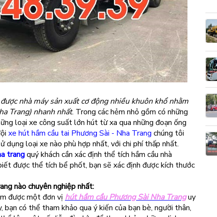
được nhà máy sản xuất cơ động nhiều khuôn khổ nhằm
ha Trang) nhanh nhất
. Trong các hẻm nhỏ gồm có những
hững loại xe công suất lớn hút từ xa qua những đoạn ống
đội
xe hút hầm cầu tai Phương Sài - Nha Trang
chúng tôi
 dụng loại xe nào phù hợp nhất, với chi phí thấp nhất.
a trang
quý khách cần xác định thể tích hầm cầu nhà
 biết được thể tích bể phốt, bạn sẽ xác định được kích thước
ang nào chuyên nghiệp nhất:
tìm được một đơn vị
hút hầm cầu Phương Sài Nha Trang
uy
y, bạn có thể tham khảo qua ý kiến của bạn bè, người thân,