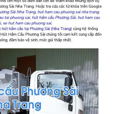
thể lên một số diễn đàn lớn để tham khảo những dịch vụ
hương Sài Nha Trang. Hoặc tra cứu các từ khóa trên Google
ương Sài Nha Trang, hut ham cau phuong sai nha trang,
au tai phuong sai, hút hầm cầu Phương Sài, hut ham cau
, xe hut ham cau phuong sai,
ực
hút hầm cầu tại Phương Sài (Nha Trang)
cùng hệ thống
y Hút Hầm Cầu Phương Sài chúng tôi cam kết cung cấp đến
óng, đảm bảo vệ sinh, mức giá thấp nhất.