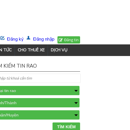
Đăng ký
Đăng nhập
Đăng tin
N TỨC
CHO THUÊ XE
DỊCH VỤ
M KIẾM TIN RAO