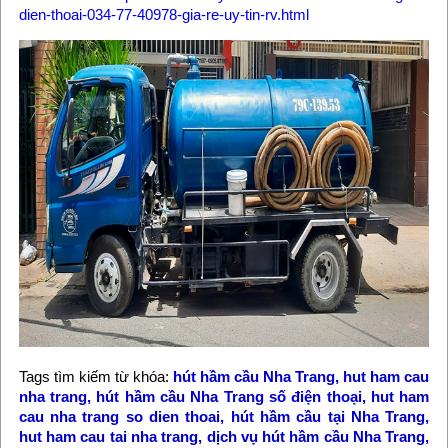
dien-thoai-034-77-40978-gia-re-uy-tin-rv.html
Tags tìm kiếm từ khóa:
hút hầm cầu Nha Trang
,
hut ham cau
nha trang
,
hút hầm cầu Nha Trang số điện thoại
,
hut ham
cau nha trang so dien thoai
,
hút hầm cầu tại Nha Trang
,
hut ham cau tai nha trang
,
dịch vụ hút hầm cầu Nha Trang
,