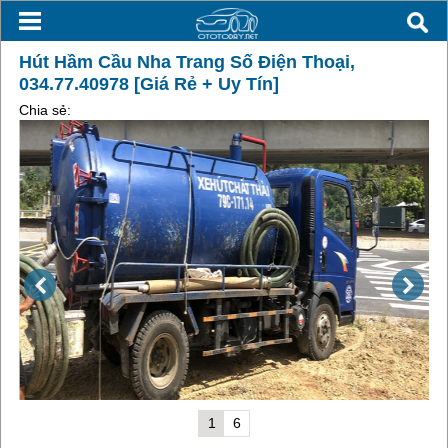
Hút Hầm Cầu Nha Trang Số Điện Thoại,
034.77.40978 [Giá Rẻ + Uy Tín]
Chia sẻ:
1
6