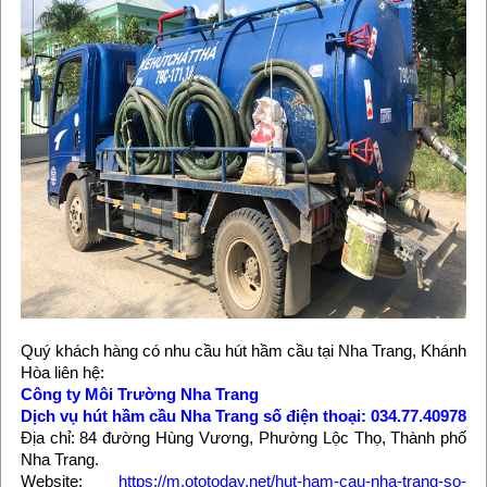
Quý khách hàng có nhu cầu hút hầm cầu tại Nha Trang, Khánh
Hòa liên hệ:
Công ty Môi Trường Nha Trang
Dịch vụ hút hầm cầu Nha Trang số điện thoại: 034.77.40978
Địa chỉ: 84 đường Hùng Vương, Phường Lộc Thọ, Thành phố
Nha Trang.
Website:
https://m.ototoday.net/hut-ham-cau-nha-trang-so-