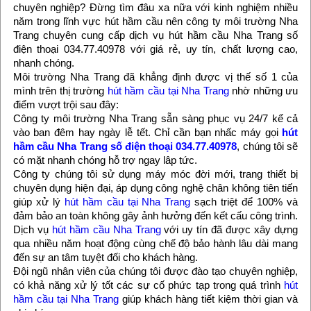
chuyên nghiệp? Đừng tìm đâu xa nữa với kinh nghiệm nhiều
năm trong lĩnh vực hút hầm cầu nên công ty môi trường Nha
Trang chuyên cung cấp dịch vụ hút hầm cầu Nha Trang số
điện thoại 034.77.40978 với giá rẻ, uy tín, chất lượng cao,
nhanh chóng.
Môi trường Nha Trang đã khẳng định được vị thế số 1 của
mình trên thị trường
hút hầm cầu tại Nha Trang
nhờ những ưu
điểm vượt trội sau đây:
Công ty môi trường Nha Trang sẵn sàng phục vụ 24/7 kể cả
vào ban đêm hay ngày lễ tết. Chỉ cần bạn nhấc máy gọi
hút
hầm cầu Nha Trang
số điện thoại 034.77.40978
, chúng tôi sẽ
có mặt nhanh chóng hỗ trợ ngay lâp tức.
Công ty chúng tôi sử dụng máy móc đời mới, trang thiết bị
chuyên dụng hiện đại, áp dụng công nghệ chân không tiên tiến
giúp xử lý
hút hầm cầu tại Nha Trang
sạch triệt để 100% và
đảm bảo an toàn không gây ảnh hưởng đến kết cấu công trình.
Dịch vụ
hút hầm cầu Nha Trang
với uy tín đã được xây dựng
qua nhiều năm hoạt động cùng chế độ bảo hành lâu dài mang
đến sự an tâm tuyệt đối cho khách hàng.
Đội ngũ nhân viên của chúng tôi được đào tạo chuyên nghiệp,
có khả năng xử lý tốt các sự cố phức tạp trong quá trình
hút
hầm cầu tại Nha Trang
giúp khách hàng tiết kiệm thời gian và