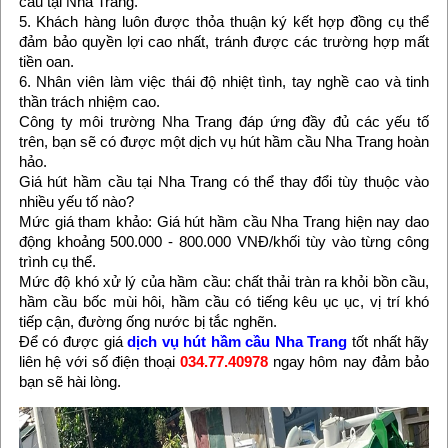
cầu tại Nha Trang.
5. Khách hàng luôn được thỏa thuận ký kết hợp đồng cụ thể
đảm bảo quyền lợi cao nhất, tránh được các trường hợp mất
tiền oan.
6. Nhân viên làm việc thái độ nhiệt tình, tay nghề cao và tinh
thần trách nhiệm cao.
Công ty môi trường Nha Trang đáp ứng đầy đủ các yếu tố
trên, bạn sẽ có được một dịch vụ hút hầm cầu Nha Trang hoàn
hảo.
Giá hút hầm cầu tại Nha Trang có thể thay đổi tùy thuộc vào
nhiều yếu tố nào?
Mức giá tham khảo: Giá hút hầm cầu Nha Trang hiện nay dao
động khoảng 500.000 - 800.000 VNĐ/khối tùy vào từng công
trình cụ thể.
Mức độ khó xử lý của hầm cầu: chất thải tràn ra khỏi bồn cầu,
hầm cầu bốc mùi hôi, hầm cầu có tiếng kêu ục ục, vị trí khó
tiếp cận, đường ống nước bị tắc nghẽn.
Để có được giá
dịch vụ hút hầm cầu Nha Trang
tốt nhất hãy
liên hệ với số điện thoại
034.77.40978
ngay hôm nay đảm bảo
bạn sẽ hài lòng.