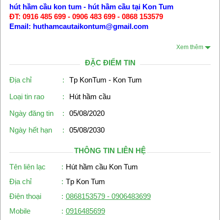
hút hầm cầu kon tum - hút hầm cầu tại Kon Tum
ĐT: 0916 485 699 - 0906 483 699 - 0868 153579
Email: huthamcautaikontum@gmail.com
Xem thêm
ĐẶC ĐIỂM TIN
Địa chỉ
:
Tp KonTum - Kon Tum
Loại tin rao
:
Hút hầm cầu
Ngày đăng tin
:
05/08/2020
Ngày hết hạn
:
05/08/2030
THÔNG TIN LIÊN HỆ
Tên liên lạc
:
Hút hầm cầu Kon Tum
Địa chỉ
:
Tp Kon Tum
Điện thoại
:
0868153579 - 0906483699
Mobile
:
0916485699