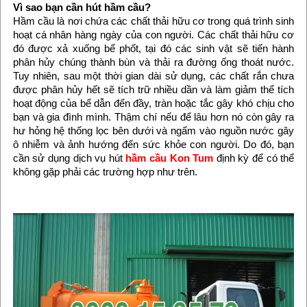
Vì sao bạn cần hút hầm cầu?
Hầm cầu là nơi chứa các chất thải hữu cơ trong quá trình sinh
hoạt cá nhân hàng ngày của con người. Các chất thải hữu cơ
đó được xả xuống bể phốt, tại đó các sinh vật sẽ tiến hành
phân hủy chúng thành bùn và thải ra đường ống thoát nước.
Tuy nhiên, sau một thời gian dài sử dụng, các chất rắn chưa
được phân hủy hết sẽ tích trữ nhiều dần và làm giảm thể tích
hoạt động của bể dẫn đến đầy, tràn hoặc tắc gây khó chịu cho
bạn và gia đình mình. Thậm chí nếu để lâu hơn nó còn gây ra
hư hỏng hệ thống lọc bên dưới và ngấm vào nguồn nước gây
ô nhiễm và ảnh hướng đến sức khỏe con người. Do đó, bạn
cần sử dụng dịch vụ hút
hầm cầu Kon Tum
định kỳ để có thể
không gặp phải các trường hợp như trên.