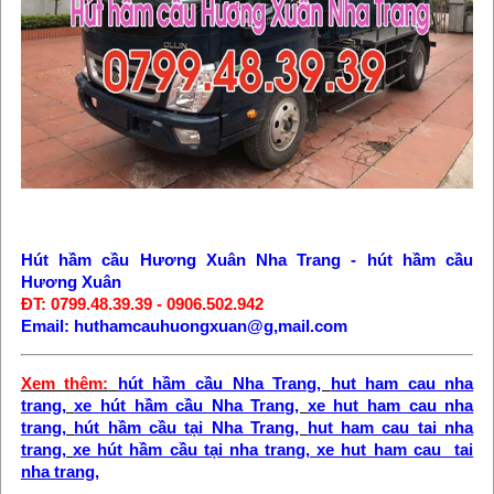
Hút hầm cầu Hương Xuân Nha Trang
-
hút hầm cầu
Hương Xuân
ĐT: 0799.48.39.39 - 0906.502.942
Email: huthamcauhuongxuan@g,mail.com
Xem thêm:
hút hầm cầu Nha Trang
,
hut ham cau nha
trang
,
xe hút hầm cầu Nha Trang
,
xe hut ham cau nha
trang
,
hút hầm cầu tại Nha Trang
,
hut ham cau tai nha
trang
,
xe hút hầm cầu tại nha trang
,
xe hut ham cau tai
nha trang
,