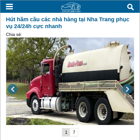
Hút hầm cầu các nhà hàng tại Nha Trang phục
vụ 24/24h cực nhanh
Chia sẻ:
1
7