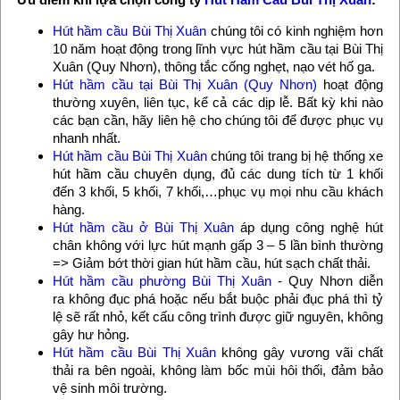
Hút hầm cầu Bùi Thị Xuân
chúng tôi có kinh nghiệm hơn
10 năm hoạt động trong lĩnh vực hút hầm cầu tại Bùi Thị
Xuân (Quy Nhơn), thông tắc cống nghẹt, nạo vét hố ga.
Hút hầm cầu tại Bùi Thị Xuân (Quy Nhơn)
hoạt động
thường xuyên, liên tục, kể cả các dịp lễ. Bất kỳ khi nào
các bạn cần, hãy liên hệ cho chúng tôi để được phục vụ
nhanh nhất.
Hút hầm cầu Bùi Thị Xuân
chúng tôi trang bị hệ thống xe
hút hầm cầu chuyên dụng, đủ các dung tích từ 1 khối
đến 3 khối, 5 khối, 7 khối,…phục vụ mọi nhu cầu khách
hàng.
Hút hầm cầu ở Bùi Thị Xuân
áp dụng công nghệ hút
chân không với lực hút mạnh gấp 3 – 5 lần bình thường
=> Giảm bớt thời gian hút hầm cầu, hút sạch chất thải.
Hút hầm cầu phường Bùi Thị Xuân
- Quy Nhơn diễn
ra không đục phá hoặc nếu bắt buộc phải đục phá thì tỷ
lệ sẽ rất nhỏ, kết cấu công trình được giữ nguyên, không
gây hư hỏng.
Hút hầm cầu Bùi Thị Xuân
không gây vương vãi chất
thải ra bên ngoài, không làm bốc mùi hôi thối, đảm bảo
vệ sinh môi trường.