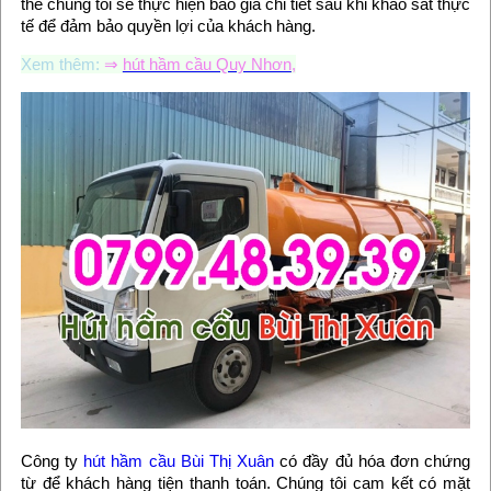
thể chúng tôi sẽ thực hiện báo giá chi tiết sau khi khảo sát thực
tế để đảm bảo quyền lợi của khách hàng.
Xem thêm:
⇒
hút hầm cầu Quy Nhơn
,
Công ty
hút hầm cầu Bùi Thị Xuân
có đầy đủ hóa đơn chứng
từ để khách hàng tiện thanh toán. Chúng tôi cam kết có mặt