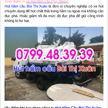
Xem thêm ⇒
xe hút hầm cầu Quy Nhơn
,
Hút hầm cầu Bùi Thị Xuân
là đơn vị chuyên nghiệp có xe hút
chuyên dụng để hút chất thải trong hầm ra ngoài mà không cần
đục phá. Hoặc giảm tối đa mức độ đục phá để giữ công trình
không bị hư hại.
Ưu điểm khi lựa chọn công ty
Hút Hầm Cầu Bùi Thị Xuân
: