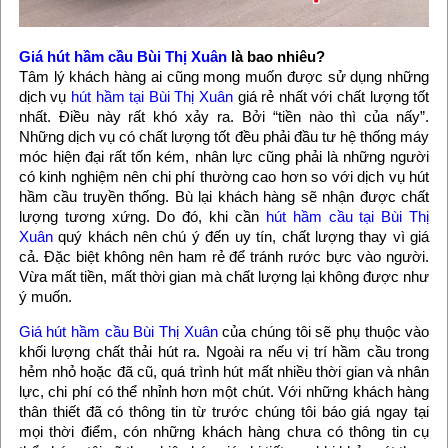
Giá hút hầm cầu Bùi Thị Xuân
là bao nhiêu?
Tâm lý khách hàng ai cũng mong muốn được sử dụng những
dịch vụ
hút hầm tại Bùi Thị Xuân
giá rẻ nhất với chất lượng tốt
nhất. Điều này rất khó xảy ra. Bởi “tiền nào thì của nấy”.
Những dịch vụ có chất lượng tốt đều phải đầu tư hệ thống máy
móc hiện đại rất tốn kém, nhân lực cũng phải là những người
có kinh nghiệm nên chi phí thường cao hơn so với dịch vụ hút
hầm cầu truyền thống. Bù lại khách hàng sẽ nhận được chất
lượng tương xứng. Do đó, khi cần
hút hầm cầu tại Bùi Thị
Xuân
quý khách nên chú ý đến uy tín, chất lượng thay vì giá
cả. Đặc biệt không nên ham rẻ để tránh rước bực vào người.
Vừa mất tiền, mất thời gian mà chất lượng lại không được như
ý muốn.
Giá hút hầm cầu Bùi Thị Xuân
của chúng tôi sẽ phụ thuộc vào
khối lượng chất thải hút ra. Ngoài ra nếu vị trí hầm cầu trong
hẻm nhỏ hoặc đã cũ, quá trình hút mất nhiều thời gian và nhân
lực, chi phí có thể nhỉnh hơn một chút. Với những khách hàng
thân thiết đã có thông tin từ trước chúng tôi báo giá ngay tại
mọi thời điểm, cón những khách hàng chưa có thông tin cụ