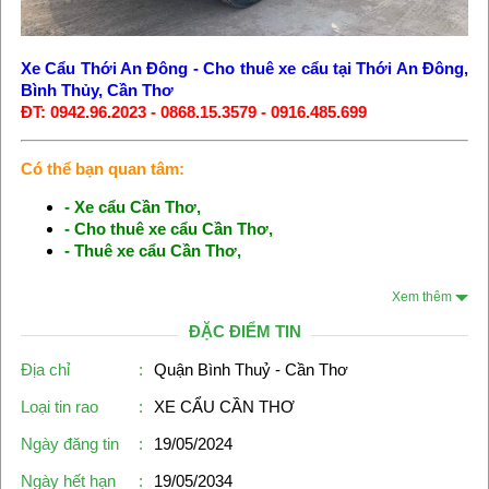
Xe Cẩu Thới An Đông
-
Cho thuê xe cẩu tại Thới An Đông,
Bình Thủy, Cần Thơ
ĐT: 0942.96.2023 - 0868.15.3579 - 0916.485.699
Có thể bạn quan tâm:
-
Xe cẩu Cần Thơ
,
-
Cho thuê xe cẩu Cần Thơ
,
-
Thuê xe cẩu Cần Thơ
,
Xem thêm
ĐẶC ĐIỂM TIN
Địa chỉ
:
Quận Bình Thuỷ - Cần Thơ
Loại tin rao
:
XE CẨU CẦN THƠ
Ngày đăng tin
:
19/05/2024
Ngày hết hạn
:
19/05/2034