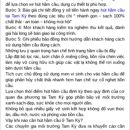
để lựa chọn xe hút hầm cầu, dụng cụ thiết bị phù hợp.
Bước 3: Báo giá chi tiết đồng ý sẽ tiến hành ngay
hút hầm cầu
tại Tam Kỳ
theo đúng các tiêu chí “ nhanh gọn – sạch 100%
chất thải - an toàn – không mùi hôi”
Bước 4: Mời khách hàng kiểm tra nghiệm thu kết quả, đánh
giá hài lòng sẽ bàn giao lại công trình.
Bước 5: Ghi phiếu bảo đồng thời hướng dẫn khách hàng cách
sử dụng hầm cầu đúng cách.
Những lưu ý quan trọng hạn chế tình trạng hầm cầu bị đầy
Lắp đặt bộ lọc rác, lưới chặn ở miệng cống, bồn rửa chén việc
làm này vô cùng hữu ích giúp các vật lạ không thể rơi xuống
bên dưới hầm cầu.
Tích cực chủ động sử dụng men vi sinh cho vào hầm cầu để
giúp phân hủy chất thải nhanh hơn hạn chế sự cố nghẹt bồn
cầu.
Lựa chọn thời điểm hút hầm cầu định kỳ theo quy định của cơ
quan địa phương tại Tam Kỳ góp phần bảo vệ môi trường
xanh-sạch-đẹp, sức khỏe cho mọi người dân.
Không bỏ quá nhiều giấy vệ sinh kết hợp không đổ vụn thức
ăn, dầu mỡ, nước xà phòng vào bồn cầu.
Vậy khi nào cần hút hầm cầu ở Tam Kỳ?
Các chuyên gia môi trường Tam Kỳ đưa ra khuyến cáo cần