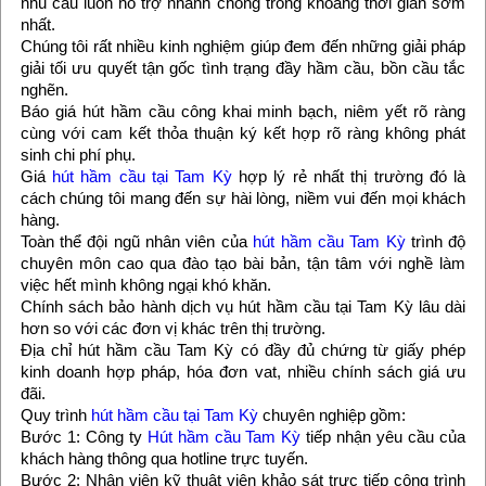
nhu cầu luôn hỗ trợ nhanh chóng trong khoảng thời gian sớm
nhất.
Chúng tôi rất nhiều kinh nghiệm giúp đem đến những giải pháp
giải tối ưu quyết tận gốc tình trạng đầy hầm cầu, bồn cầu tắc
nghẽn.
Báo giá hút hầm cầu công khai minh bạch, niêm yết rõ ràng
cùng với cam kết thỏa thuận ký kết hợp rõ ràng không phát
sinh chi phí phụ.
Giá
hút hầm cầu tại Tam Kỳ
hợp lý rẻ nhất thị trường đó là
cách chúng tôi mang đến sự hài lòng, niềm vui đến mọi khách
hàng.
Toàn thể đội ngũ nhân viên của
hút hầm cầu Tam Kỳ
trình độ
chuyên môn cao qua đào tạo bài bản, tận tâm với nghề làm
việc hết mình không ngại khó khăn.
Chính sách bảo hành dịch vụ hút hầm cầu tại Tam Kỳ lâu dài
hơn so với các đơn vị khác trên thị trường.
Địa chỉ hút hầm cầu Tam Kỳ có đầy đủ chứng từ giấy phép
kinh doanh hợp pháp, hóa đơn vat, nhiều chính sách giá ưu
đãi.
Quy trình
hút hầm cầu tại Tam Kỳ
chuyên nghiệp gồm:
Bước 1: Công ty
Hút hầm cầu Tam Kỳ
tiếp nhận yêu cầu của
khách hàng thông qua hotline trực tuyến.
Bước 2: Nhân viên kỹ thuật viên khảo sát trực tiếp công trình