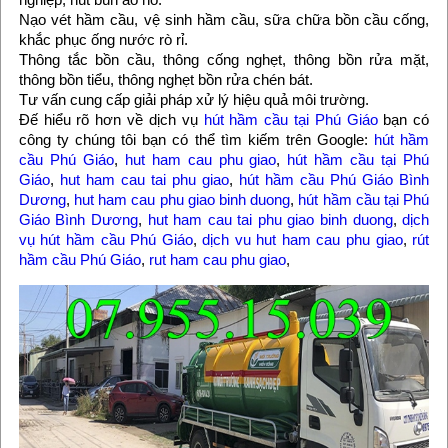
Nạo vét hầm cầu, vệ sinh hầm cầu, sữa chữa bồn cầu cống,
khắc phục ống nước rò rỉ.
Thông tắc bồn cầu, thông cống nghẹt, thông bồn rửa mặt,
thông bồn tiểu, thông nghẹt bồn rửa chén bát.
Tư vấn cung cấp giải pháp xử lý hiệu quả môi trường.
Đế hiểu rõ hơn về dịch vụ
hút hầm cầu tại Phú Giáo
bạn có
công ty chúng tôi bạn có thể tìm kiếm trên Google:
hút hầm
cầu Phú Giáo
,
hut ham cau phu giao
,
hút hầm cầu tại Phú
Giáo
,
hut ham cau tai phu giao
,
hút hầm cầu Phú Giáo Bình
Dương
,
hut ham cau phu giao binh duong
,
hút hầm cầu tại Phú
Giáo Bình Dương
,
hut ham cau tai phu giao binh duong
,
dịch
vụ hút hầm cầu Phú Giáo
,
dịch vu hut ham cau phu giao
,
rút
hầm cầu Phú Giáo
,
rut ham cau phu giao
,