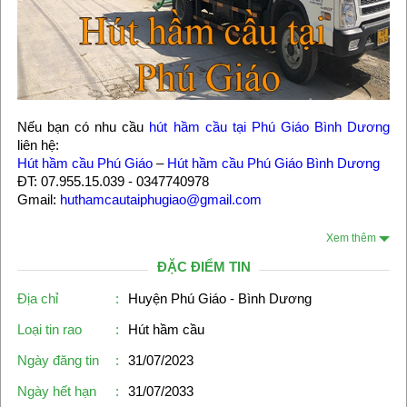
Nếu bạn có nhu cầu
hút hầm cầu tại Phú Giáo Bình Dương
liên hệ:
Hút hầm cầu Phú Giáo
–
Hút hầm cầu Phú Giáo Bình Dương
ĐT: 07.955.15.039 - 0347740978
Gmail:
huthamcautaiphugiao@gmail.com
Xem thêm
ĐẶC ĐIỂM TIN
Địa chỉ
:
Huyện Phú Giáo - Bình Dương
Loại tin rao
:
Hút hầm cầu
Ngày đăng tin
:
31/07/2023
Ngày hết hạn
:
31/07/2033