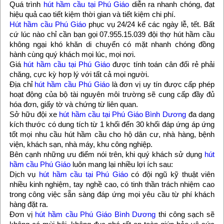
Quá trình
hút hầm cầu tại Phú Giáo
diễn ra nhanh chóng, đạt
hiệu quả cao tiết kiệm thời gian và tiết kiệm chi phí.
Hút hầm cầu Phú Giáo
phục vụ 24/24 kể các ngày lễ, tết. Bất
cứ lúc nào chỉ cần bạn gọi 07.955.15.039 đội thợ hút hầm cầu
không ngại khó khăn di chuyển có mặt nhanh chóng đồng
hành cùng quý khách mọi lúc, mọi nơi.
Giá
hút hầm cầu tại Phú Giáo
được tính toán cân đối rẻ phải
chăng, cực kỳ hợp lý với tất cả mọi người.
Địa chỉ
hút hầm cầu Phú Giáo
là đơn vị uy tín được cấp phép
hoạt động của bộ tài nguyên môi trường sẽ cung cấp đầy đủ
hóa đơn, giấy tờ và chứng từ liên quan.
Sở hữu đội xe
hút hầm cầu tại Phú Giáo Bình Dương
đa dạng
kích thước có dung tích từ 1 khối đến 30 khối đáp ứng áp ứng
tốt mọi nhu cầu hút hầm cầu cho hộ dân cư, nhà hàng, bệnh
viện, khách sạn, nhà máy, khu công nghiệp.
Bên cạnh những ưu điểm nói trên, khi quý khách sử dụng
hút
hầm cầu Phú Giáo
luôn mang lại nhiều lợi ích sau:
Dịch vụ
hút hầm cầu tại Phú Giáo
có đội ngũ kỹ thuật viên
nhiều kinh nghiệm, tay nghề cao, có tinh thần trách nhiệm cao
trong công việc sẵn sàng đáp ứng mọi yêu cầu từ phí khách
hàng đặt ra.
Đơn vị
hút hầm cầu Phú Giáo Bình Dương
thi công sạch sẽ