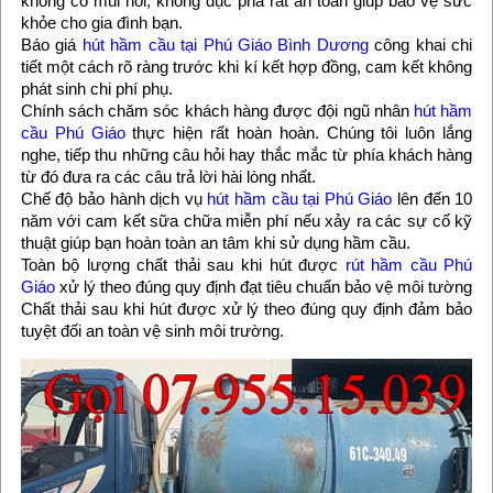
không có mùi hôi, không đục phá rất an toàn giúp bảo vệ sức
khỏe cho gia đình bạn.
Báo giá
hút hầm cầu tại Phú Giáo Bình Dương
công khai chi
tiết một cách rõ ràng trước khi kí kết hợp đồng, cam kết không
phát sinh chi phí phụ.
Chính sách chăm sóc khách hàng được đội ngũ nhân
hút hầm
cầu Phú Giáo
thực hiện rất hoàn hoàn. Chúng tôi luôn lắng
nghe, tiếp thu những câu hỏi hay thắc mắc từ phía khách hàng
từ đó đưa ra các câu trả lời hài lòng nhất.
Chế độ bảo hành dịch vụ
hút hầm cầu tại Phú Giáo
lên đến 10
năm với cam kết sữa chữa miễn phí nếu xảy ra các sự cố kỹ
thuật giúp bạn hoàn toàn an tâm khi sử dụng hầm cầu.
Toàn bộ lượng chất thải sau khi hút được
rút hầm cầu Phú
Giáo
xử lý theo đúng quy định đạt tiêu chuẩn bảo vệ môi tường
Chất thải sau khi hút được xử lý theo đúng quy định đảm bảo
tuyệt đối an toàn vệ sinh môi trường.