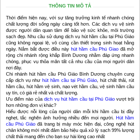
THÔNG TIN MÔ TẢ
Thời điểm hiện nay, với sự tăng trưởng kinh tế nhanh chóng
chất lượng đời sống ngày càng tốt hơn. Các dịch vụ vệ sinh
được người dân quan tâm để bảo vệ sức khỏe, môi trường
sạch đẹp. Nhu cầu sử dụng dịch vụ hút hầm cầu tại Phú Giáo
cũng không ngoại lệ, vô cùng cần thiết trong sinh hoạt hằng
ngày. Nắm bắt được điều này
hút hầm cầu Phú Giao
đã mở
rộng chi nhánh rộng khắp Bình Dương nhằm đáp ứng nhanh
chóng, phục vụ thỏa mãn tất cả nhu cầu của mọi người dân
nơi đây.
Chi nhánh hút hầm cầu Phú Giáo Bình Dương chuyên cung
cấp dịch vụ như
hút hầm cầu tại Phú Giáo
, hút chất thải, rút
hầm cầu, hút hầm vệ sinh, nạo vét hầm cầu, vệ sinh hầm cầu
uy tín, có giá rẻ nhất và chất lượng.
Ưu điểm nào của
dịch vụ hút hầm cầu tại Phú Giáo
vượt trội
hơn những đơn vị khác?
Hiểu được nỗi lòng của người dân mỗi khi hầm cầu bị đầy
nghẹt, tắc nghẽn ảnh hưởng nhiều đến mọi người.
Hút hầm
cầu Phú Giáo
đã trang bị máy móc hiện đại, công nghệ hút
chân không mới nhất đảm bảo hiệu quả xử lý sạch 99% lượng
chất thải mang đến cho bạn sự hài lòng cao nhất