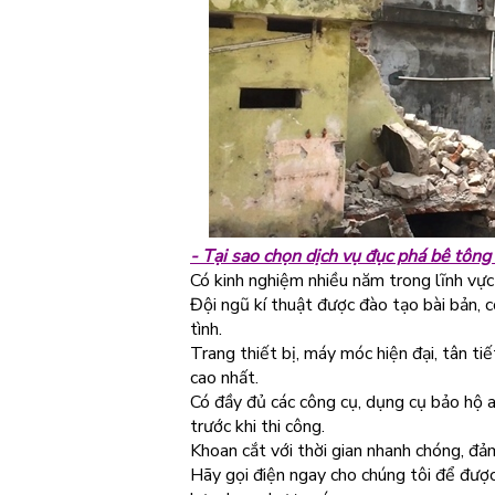
- Tại sao chọn dịch vụ đục phá bê tông 
Có kinh nghiệm nhiều năm trong lĩnh vực
Đội ngũ kí thuật được đào tạo bài bản, c
tình.
Trang thiết bị, máy móc hiện đại, tân ti
cao nhất.
Có đầy đủ các công cụ, dụng cụ bảo hộ a
trước khi thi công.
Khoan cắt với thời gian nhanh chóng, đả
Hãy gọi điện ngay cho chúng tôi để được