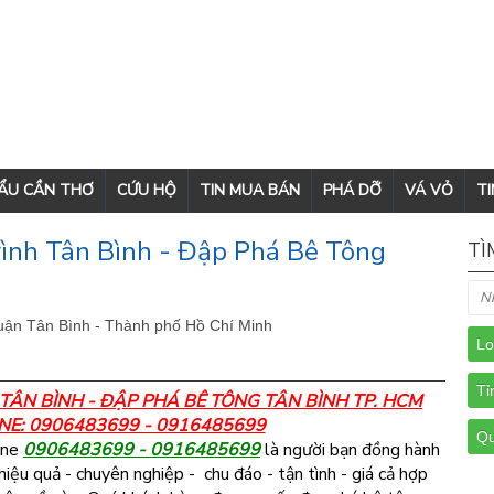
CẨU CẦN THƠ
CỨU HỘ
TIN MUA BÁN
PHÁ DỠ
VÁ VỎ
TI
ình Tân Bình - Đập Phá Bê Tông
TÌ
uận Tân Bình - Thành phố Hồ Chí Minh
TÂN BÌNH - ĐẬP PHÁ BÊ TÔNG TÂN BÌNH TP. HCM
INE: 0906483699 - 0916485699
ine
0906483699 - 0916485699
là người bạn đồng hành
hiệu quả - chuyên nghiệp - chu đáo - tận tình - giá cả hợp