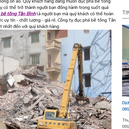
à không ồn ào. Quý khách hàng đang muốn đục phá bê tông
y có thể trở thành người bạn đồng hành trong suốt quá
TI
 bê tông Tân Bình
là người bạn mà quý khách có thể hoàn
c uy tín - chất lượng - giá rẻ, Công ty đục phá bê tông Tân
ốt nhất đến với quý khách hàng.
Dịc
091
Thu
091