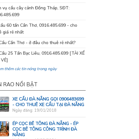
h vụ cẩu cây cảnh Đồng Tháp, SĐT:
6.485.699
cẩu 60 tấn Cần Thơ, 0916.485.699 - cho
ê giá rẻ nhất
Cẩu Cần Thơ - ở đâu cho thuê rẻ nhất?
Cẩu 25 Tấn Bạc Liêu, 0916.485.699 [TÀI XẾ
 VẺ]
em thêm các tin nóng trong ngày
N RAO NỔI BẬT
XE CẨU ĐÀ NẴNG GỌI 0906483699
- CHO THUÊ XE CẨU TẠI ĐÀ NẴNG
Ngày đăng: 19/01/2018
ÉP CỌC BÊ TÔNG ĐÀ NẴNG - ÉP
CỌC BÊ TÔNG CÔNG TRÌNH ĐÀ
NẴNG