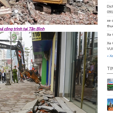
Dịc
091
xe 
thu
á công trình tại Tân Bình
Xe 
Xe 
VUI
» X
TI