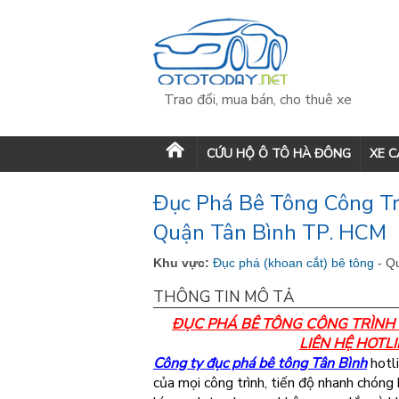
Trao đổi, mua bán, cho thuê xe
CỨU HỘ Ô TÔ HÀ ĐÔNG
XE 
Đục Phá Bê Tông Công Tr
Quận Tân Bình TP. HCM
Khu vực:
Đục phá (khoan cắt) bê tông
- Q
THÔNG TIN MÔ TẢ
ĐỤC PHÁ BÊ TÔNG CÔNG TRÌNH 
LIÊN HỆ HOTL
Công ty đục phá bê tông Tân Bình
hotl
của mọi công trình, tiến độ nhanh chóng 