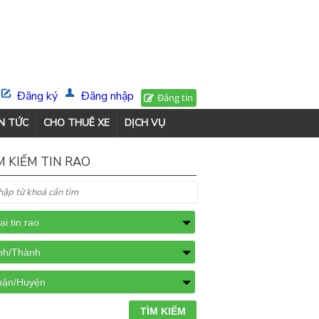
Đăng ký
Đăng nhập
Đăng tin
N TỨC
CHO THUÊ XE
DỊCH VỤ
M KIẾM TIN RAO