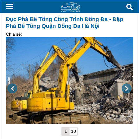
Đục Phá Bê Tông Công Trình Đống Đa - Đập
Phá Bê Tông Quận Đống Đa Hà Nội
Chia sẻ:
1
10