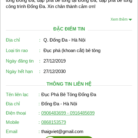
tông Đống Đa, đập phá bê tông tại Đống Đa, đập phá bê tông
công trình Đống Đa. Xin chân thành cảm ơn!
Xem thêm
ĐẶC ĐIỂM TIN
Địa chỉ
:
Q. Đống Đa - Hà Nội
Loại tin rao
:
Đục phá (khoan cắt) bê tông
Ngày đăng tin
:
27/12/2019
Ngày hết hạn
:
27/12/2030
THÔNG TIN LIÊN HỆ
Tên liên lạc
:
Đục Phá Bê Tông Đống Đa
Địa chỉ
:
Đống Đa - Hà Nội
Điện thoại
:
0906483699 - 0916485699
Mobile
:
0868153579
Email
:
thaigviet@gmail.com