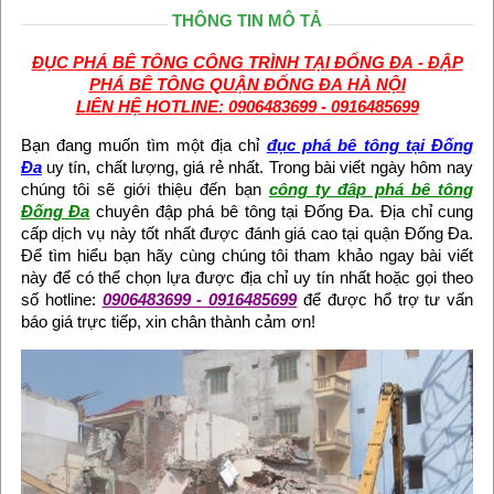
THÔNG TIN MÔ TẢ
ĐỤC PHÁ BÊ TÔNG CÔNG TRÌNH TẠI ĐỐNG ĐA - ĐẬP
PHÁ BÊ TÔNG QUẬN ĐỐNG ĐA HÀ NỘI
LIÊN HỆ HOTLINE: 0906483699 - 0916485699
Bạn đang muốn tìm một địa chỉ
đục phá bê tông tại Đống
Đa
uy tín, chất lượng, giá rẻ nhất. Trong bài viết ngày hôm nay
chúng tôi sẽ giới thiệu đến bạn
công ty đâp phá bê tông
Đống Đa
chuyên đập phá bê tông tại Đống Đa. Địa chỉ cung
cấp dịch vụ này tốt nhất được đánh giá cao tại quận Đống Đa.
Để tìm hiểu bạn hãy cùng chúng tôi tham khảo ngay bài viết
này để có thể chọn lựa được địa chỉ uy tín nhất hoặc gọi theo
số hotline:
0906483699 - 0916485699
để được hổ trợ tư vấn
báo giá trực tiếp, xin chân thành cảm ơn!