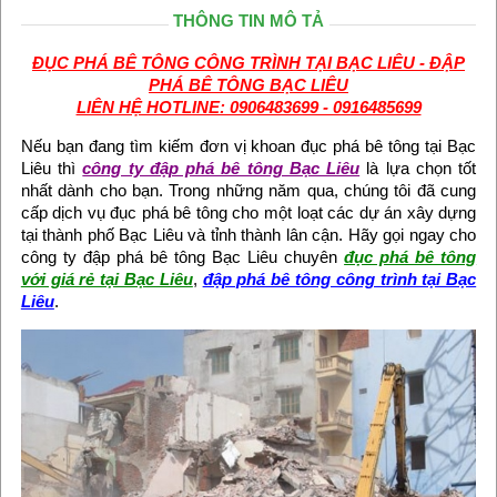
THÔNG TIN MÔ TẢ
ĐỤC PHÁ BÊ TÔNG CÔNG TRÌNH TẠI BẠC LIÊU - ĐẬP
PHÁ BÊ TÔNG BẠC LIÊU
LIÊN HỆ HOTLINE: 0906483699 - 0916485699
Nếu bạn đang tìm kiếm đơn vị khoan đục phá bê tông tại Bạc
Liêu thì
công ty đập phá bê tông Bạc Liêu
là lựa chọn tốt
nhất dành cho bạn. Trong những năm qua, chúng tôi đã cung
cấp dịch vụ đục phá bê tông cho một loạt các dự án xây dựng
tại thành phố Bạc Liêu và tỉnh thành lân cận. Hãy gọi ngay cho
công ty đập phá bê tông Bạc Liêu chuyên
đục phá bê tông
với giá rẻ tại Bạc Liêu
,
đập phá bê tông công trình tại Bạc
Liêu
.