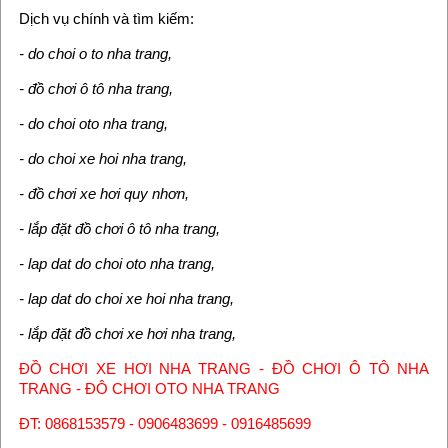
Dịch vụ chính và tìm kiếm:
- do choi o to nha trang,
- đồ chơi ô tô nha trang,
- do choi oto nha trang,
- do choi xe hoi nha trang,
- đồ chơi xe hơi quy nhơn,
- lắp đặt đồ chơi ô tô nha trang,
- lap dat do choi oto nha trang,
- lap dat do choi xe hoi nha trang,
- lắp đặt đồ chơi xe hơi nha trang,
ĐỒ CHƠI XE HƠI NHA TRANG - ĐỒ CHƠI Ô TÔ NHA
TRANG - ĐÔ CHƠI OTO NHA TRANG
ĐT: 0868153579 - 0906483699 - 0916485699