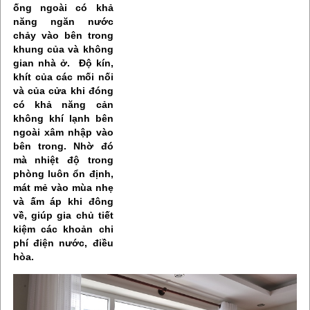
ống ngoài có khả
năng ngăn nước
chảy vào bên trong
khung của và không
gian nhà ở. Độ kín,
khít của các mối nối
và của cửa khi đóng
có khả năng cản
không khí lạnh bên
ngoài xâm nhập vào
bên trong. Nhờ đó
mà nhiệt độ trong
phòng luôn ổn định,
mát mẻ vào mùa nhẹ
và ấm áp khi đông
về, giúp gia chủ tiết
kiệm các khoản chi
phí điện nước, điều
hòa.