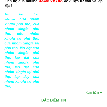
0349975748
Liên hệ qua hotline
để được tư vấn và lắp
đặt !
Tìm kiến trên
cửa nhôm
interner
:
xingfa phú thọ, cua
nhom xingfa phu
tho, cửa nhôm
xingfa tại phú thọ,
cua nhom xingfa tai
phu tho, lắp đặt cửa
nhôm xingfa phú
thọ, lap dat cua
nhom xingfa phu
tho, lắp đặt cửa
nhôm xingfa tại phú
thọ, lap day cua
nhom xingfa tai phu
tho,
Xem thêm
ĐẶC ĐIỂM TIN