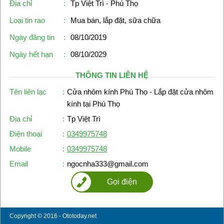
Địa chỉ
:
Tp Việt Trì - Phú Thọ
Loại tin rao
:
Mua bán, lắp đặt, sữa chữa
Ngày đăng tin
:
08/10/2019
Ngày hết hạn
:
08/10/2029
THÔNG TIN LIÊN HỆ
Tên liên lạc
:
Cửa nhôm kính Phú Thọ - Lắp đặt cửa nhôm
kính tại Phú Thọ
Địa chỉ
:
Tp Việt Trì
Điện thoại
:
0349975748
Mobile
:
0349975748
Email
:
ngocnha333@gmail.com
Gọi điện
Copyright © 2016 - Ototoday.net