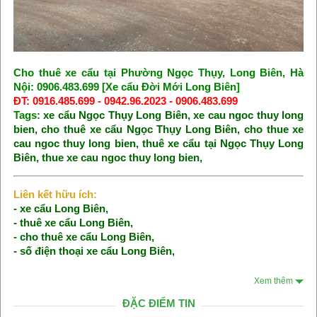
Cho thuê xe cẩu tại Phường Ngọc Thụy, Long Biên, Hà
Nội: 0906.483.699 [Xe cẩu Đời Mới Long Biên]
ĐT: 0916.485.699 - 0942.96.2023 - 0906.483.699
Tags:
xe cẩu Ngọc Thụy Long Biên
,
xe cau ngoc thuy long
bien
,
cho thuê xe cẩu Ngọc Thụy Long Biên
,
cho thue xe
cau ngoc thuy long bien
,
thuê xe cẩu tại Ngọc Thụy Long
Biên
,
thue xe cau ngoc thuy long bien
,
Liên kết hữu ích:
-
xe cẩu Long Biên
,
-
thuê xe cẩu Long Biên
,
-
cho thuê xe cẩu Long Biên
,
-
số điện thoại xe cẩu Long Biên
,
Xem thêm
ĐẶC ĐIỂM TIN